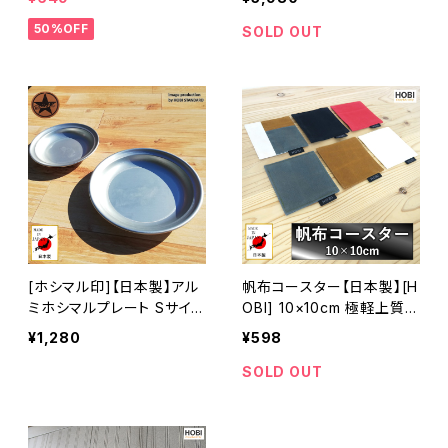
ナロー [無骨でタフ] キャン
合 アウトドア キャンプ レジ
50%OFF
プ ホビ オリーブドラブ [MA
ャー 飯ごう 飯盒 クッカー
SOLD OUT
DE IN JAPAN]
セット【MADE IN JAPAN】
[ホシマル印]【日本製】アル
帆布コースター【日本製】[H
ミホシマルプレート Sサイズ
OBI] 10×10cm 極軽上質帆
軽量 アルミ皿 アウトドア キ
布 撥水パラフィン加工 [無
¥1,280
¥598
ャンプ レジャー [MADE IN
骨でタフ] 丸洗い可能 綿コ
JAPAN]
ットン100% キャンプカフェ
SOLD OUT
飲食 インテリア雑貨 おしゃ
れ coaster [MADE IN JA
PAN]