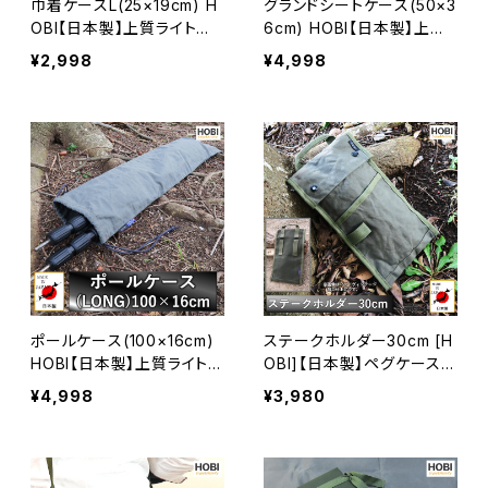
巾着ケースL(25×19cm) H
グランドシートケース(50×3
OBI【日本製】上質ライト帆
6cm) HOBI【日本製】上質
布 撥水パラフィン加工 [無
ライト帆布 撥水パラフィン
¥2,998
¥4,998
骨でタフ] メスティン ソロ
加工 [無骨でタフ] 巾着 ヘ
キャンプ 野営 アウトドア シ
ルメット 車載 ソロ キャンプ
ングルバーナー 御朱印帳
野営 アウトドア スポーツ
財布 スマホ 手帳 カトラリ
シューズ 登山 焚火 タープ
ー 登山 ギア 焚火 [MADE I
テント [MADE IN JAPAN]
N JAPAN]
ポールケース(100×16cm)
ステークホルダー30cm [H
HOBI【日本製】上質ライト帆
OBI]【日本製】ペグケース
布 撥水パラフィン加工 [無
粗目風情仕上げ帆布 撥水
¥4,998
¥3,980
骨でタフ] 巾着 ソロ キャン
パラフィン加工 [無骨でタ
プ 野営 アウトドア スポー
フ] (ベルトホルダー・ループ
ツ 野球 バット 三脚 カメラ
付き) ギア収納 工具 小物
登山 焚火 タープ テント [M
傘 アウトドア キャンプ レジ