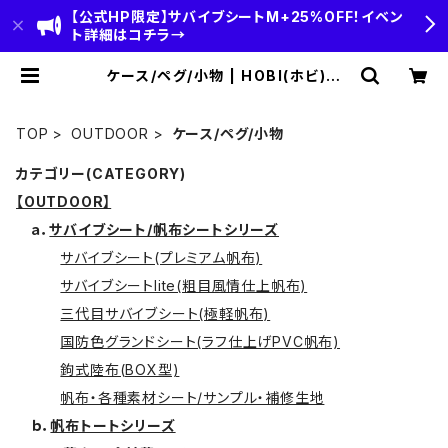
【公式HP限定】サバイブシートM+25%OFF！イベン
ト詳細はコチラ→
ケース/ペグ/小物 | HOBI(ホビ)公
式-HOBI STANDARD‐【CAMP＆
OUTDOOR】
TOP
OUTDOOR
ケース/ペグ/小物
カテゴリー(CATEGORY)
【OUTDOOR】
ａ．
サバイブシート/帆布シートシリーズ
サバイブシート(プレミアム帆布)
サバイブシートlite(粗目風情仕上帆布)
三代目サバイブシート(極軽帆布)
国防色グランドシート(ラフ仕上げPVC帆布)
鉤式陸布(BOX型)
帆布・各種素材シート/サンプル・補修生地
ｂ．
帆布トートシリーズ