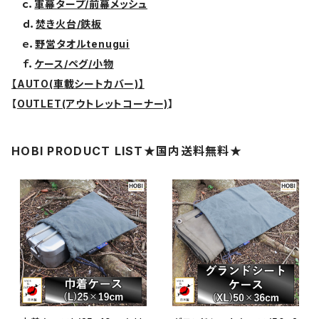
ｃ．
軍幕タープ/前幕メッシュ
ｄ．
焚き火台/鉄板
ｅ．
野営タオルtenugui
ｆ．
ケース/ペグ/小物
【AUTO(車載シートカバー)】
【
OUTLET(アウトレットコーナー)
】
HOBI PRODUCT LIST★国内送料無料★