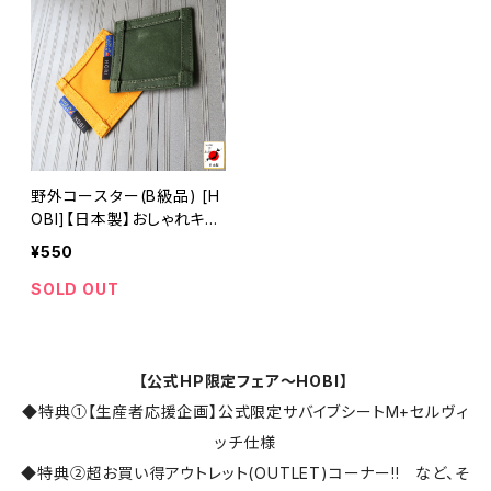
野外コースター(B級品) [H
OBI]【日本製】おしゃれキャ
ンプ 上質綿帆布 防水パラ
¥550
フィン加工 [無骨でタフ] 吸
水 焚火 アウトドア 厚手 レ
SOLD OUT
ジャー 焚き火 ピクニック
ホビ [MADE IN JAPAN]
【公式HP限定フェア～HOBI】
◆特典①【生産者応援企画】公式限定サバイブシートM+セルヴィ
ッチ仕様
◆特典②超お買い得アウトレット(OUTLET)コーナー!! など、そ