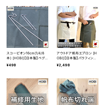
プ ホビ 携帯 軽量 コンパク
ト ポキンと折れない [MAD
E IN JAPAN]
スコーピオン16cm(1/4/8
アウトドア帆布エプロン [H
本) [HOBI]【日本製】ペグ
OBI]【日本製】パラフィン加
硬質ステンレス ステークニ
工 [無骨でタフ] ポケット×2
¥498
¥2,498
ードル [軽さと硬さのバラン
焚き火/薪割り保護防具 衣
スを追求] 収納ロープ付き
類保護 泥よけ カフェ ギャ
アウトドア レジャー キャン
ルソン 前掛け【MADE IN J
プ ホビ 携帯 軽量 コンパク
APAN】
ト ポキンと折れない [MAD
E IN JAPAN]