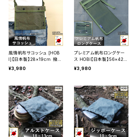
ADE IN JAPAN]
ャー ホビ [MADE IN JAPA
N]
風情帆布サコッシュ [HOB
プレミアム帆布ロングケー
I]【日本製】28×19cｍ 撥水
ス HOBI【日本製】56×42c
パラフィン加工 [無骨でタ
m 火ばさみ トング ペグケ
¥3,980
¥3,980
フ] ショルダーストラップ付
ース 強力防水パラフィン加
き ポーチ アウトドア ガジェ
工 ［無骨でタフ] バトニング
ット収納 キャンプ おしゃれ
ツールボックス キャンプ ア
ホビ【MADE IN JAPAN】
ウトドア オリーブドラブ [ア
ウトレット品] [MADE IN J
APAN]