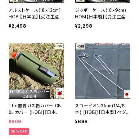
アルストケース(18×13cm)
ジッポ―ケース(10×9cm)
HOBI【日本製】【受注生産
HOBI【日本製】【受注生産
品】上質ライト帆布 撥水パ
品】上質ライト帆布 撥水パ
¥2,498
¥2,298
ラフィン加工 [無骨でタフ]
ラフィン加工 [無骨でタフ]
セミクラフトシリーズ ソロ
セミクラフトシリーズ ソロ
軽量 野営 アルコールスト
軽量 野営 ギア マルチ 小物
ーブ バーナー 焚火 ハンド
収納 キャンプ 焚火 ハンドメ
メイドギア [MADE IN JAP
イドギア [MADE IN JAPA
AN]
N]
The無骨ガス缶カバー CB
スコーピオン31cm(1/4/8
缶 カバー [HOBI]【日本製】
本) [HOBI]【日本製】ペグ
プレミアム帆布ナロー [無
硬質ステンレス ステーク ニ
¥909
¥698
骨でタフ] キャンプ ホビ オ
ードル [軽さと硬さのバラン
30%OFF
リーブドラブ [MADE IN JA
スを追求] 収納ロープ付き
PAN]
アウトドア レジャー キャン