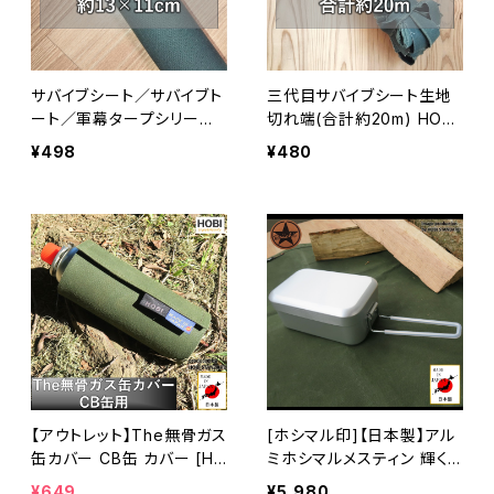
サバイブシート／サバイブト
三代目サバイブシート生地
ート／軍幕タープシリーズ
切れ端(合計約20m) HOBI
補修用生地(見本生地) HO
ブラックオリーブ※不揃い切
¥498
¥480
BI ※約13×11cm生地のみの
れ端のみの販売
販売
【アウトレット】The無骨ガス
[ホシマル印]【日本製】アル
缶カバー CB缶 カバー [HO
ミホシマルメスティン 輝く
BI]【日本製】プレミアム帆布
アルマイト加工 750ml 約2
¥649
¥5,980