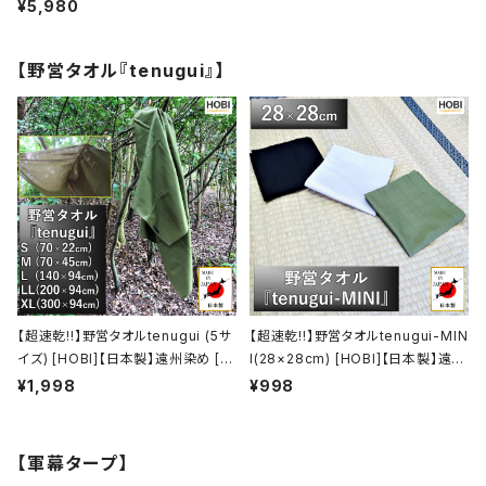
のブラックコート鉄 [無骨でタフ] 煙
¥5,980
突サイズ(13.5×6×6cm) DANRO
本体別売【MADE IN JAPAN】
【野営タオル『tenugui』】
【超速乾!!】野営タオルtenugui (5サ
【超速乾!!】野営タオルtenugui-MIN
イズ) [HOBI]【日本製】遠州染め [職
I(28×28cm) [HOBI]【日本製】遠州
人による注染] シャンタン生地/綿10
染め [職人による注染] シャンタン生
¥1,998
¥998
0% 吸水速乾 手拭い 軽量 薄手 バ
地/綿100% 吸水速乾 手拭い 軽量
スタオル フェイスタオル スポーツタ
薄手 ハンカチ スポーツタオル キャ
オル ジム 風呂敷 テーブルクロス キ
ンプ レジャー ホビ【MADE IN JAP
【軍幕タープ】
ャンプ レジャー ホビ 【MADE IN JA
AN】