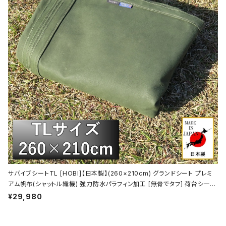
サバイブシートTL [HOBI]【日本製】(260×210cm) グランドシート プレミ
アム帆布(シャットル織機) 強力防水パラフィン加工 [無骨でタフ] 荷台シート
２号 トラックシート 軽トラ 厚手 マルチシート 頑丈真鍮ハトメ×16 陣幕 キャ
¥29,980
ンプ 焚火 ソロ 軍幕 オリーブドラブ [MADE IN JAPAN]