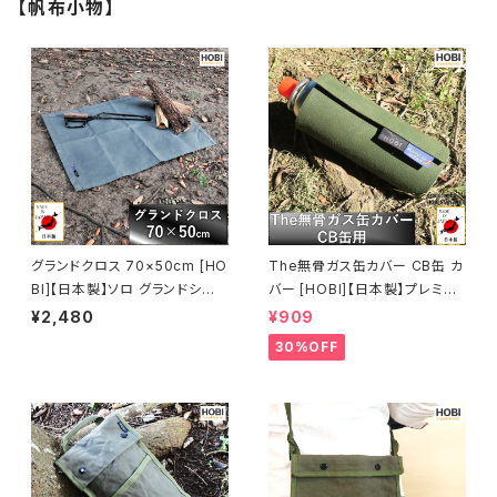
ア レジャー マット 海 ビーチ お
ア レジャー マット 海 ビーチ お
【帆布小物】
しゃれ 赤 [MADE IN JAPAN]
しゃれ 赤 [MADE IN JAPAN]
グランドクロス 70×50cm [HO
The無骨ガス缶カバー CB缶 カ
BI]【日本製】ソロ グランドシート
バー [HOBI]【日本製】プレミア
極軽上質帆布 撥水パラフィン加
ム帆布ナロー [無骨でタフ] キャ
¥2,480
¥909
工 [無骨でタフ] 軽量 マルチシ
ンプ ホビ オリーブドラブ [MAD
30%OFF
ート テーブルクロス キャンプ ミ
E IN JAPAN]
ニ 焚火 風避け アウトドア レジ
ャー 車載マット 工作 工具 園芸
軍幕 ブラックオリーブ [MADE I
N JAPAN]