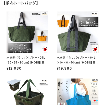
【帆布トートバッグ】
水を運べるサバイブトート25L
水を運べるサバイブトート64L
(35×25×30cm) [HOBI]【日本
(40×40×40cm) [HOBI]【日
製】プレミアム帆布(シャットル織
本製】プレミアム帆布(シャットル
¥12,980
¥19,980
機) 強力防水パラフィン加工 [無
織機) 強力防水パラフィン加工
骨でタフ] (外側ポケット×2付き)
[無骨でタフ] 厚手 特大容量 旅
厚手大容量トートバッグ メンズ
行 出張 機内持込 トートバッグ
レディース サスティナブル エコ
メンズ レディース サスティナブ
薪 ログキャリー ツールボックス
ル エコ ログキャリー ツールボッ
コンテナ 収納 ソロ キャンプ ア
クス コンテナ 収納 ソロ キャン
ウトドア レジャー コンパクト 軽
プ アウトドア レジャー コンパク