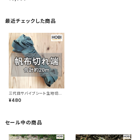
水パラフィン加工 ［無骨でタフ]
バトニング ツールボックス キャ
ンプ アウトドア オリーブドラブ
最近チェックした商品
[アウトレット品] [MADE IN JA
PAN]
三代目サバイブシート生地切れ
端(合計約20m) HOBI ブラック
¥480
オリーブ※不揃い切れ端のみの
販売
セール中の商品