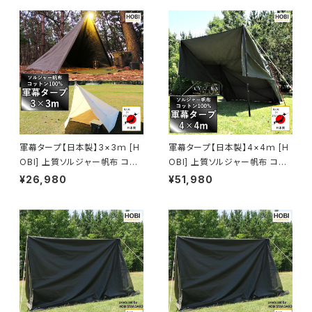
PAN】
軍幕タープ【日本製】3×3ｍ [H
軍幕タープ【日本製】4×4ｍ [H
OBI] 上質ソルジャー帆布 コット
OBI] 上質ソルジャー帆布 コット
ン100% [無骨でタフ] 強撥水パ
ン100% [無骨でタフ] 強撥水パ
¥26,980
¥51,980
ラフィン加工 頑丈ハトメ16カ所
ラフィン加工 頑丈ハトメ16カ所
収納ロープ付き グランドシート
収納ロープ付き グランドシート
300×300 ホビ ブラックオリー
400×400 ホビ ブラックオリー
ブ/オフホワイト【MADE IN JAP
ブ【MADE IN JAPAN】
AN】