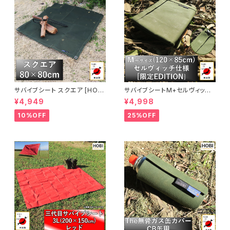
サバイブシート スクエア [HOB
サバイブシートM+セルヴィッチ
I]【日本製】グランドシートソロ
仕様【公式限定EDITION】 [HO
¥4,949
¥4,998
プレミアム帆布 強力防水パラフ
BI]【日本製】グランドシートソロ
ィン加工 [無骨でタフ] 車載 ラゲ
プレミアム帆布 強力防水パラフ
10%OFF
25%OFF
ッジマット 頑丈ハトメ 厚手 マル
ィン加工 [無骨でタフ] 頑丈ハト
チ 風避け 焚き火 陣幕 前幕 車
メ 厚手 マルチシート マット 風
載 アウトドア キャンプ レジャー
避け 焚き火 陣幕 前幕 コンパク
軍幕 ホビ オリーブドラブ【MAD
ト アウトドア キャンプ レジャー
E IN JAPAN】
軍幕 ホビ オリーブドラブ【MAD
E IN JAPAN】