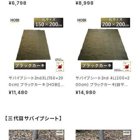
ドシート 上質高級帆布(粗目風
シート 上質高級帆布(粗目風情
¥6,798
¥8,998
情仕上げ) 撥水パラフィン加工
仕上げ) 撥水パラフィン加工 [無
[無骨でタフ] 厚手 マルチ 車載
骨でタフ] 厚手 マルチ 車載 ラゲ
ラゲッジマット 頑丈ハトメ 陣幕
ッジマット 頑丈ハトメ 陣幕 キャ
キャンプ 焚火 風避け アウトドア
ンプ 焚火 風避け アウトドア レ
レジャー 軍幕 ブラックカーキ
ジャー マット 軍幕 ブラックカー
[MADE IN JAPAN]
キ/サンド [MADE IN JAPAN]
サバイブシート2nd3L(150×20
サバイブシート2nd 4L(200×2
0cm) ブラックカーキ [HOBI]
00cm) ブラックカーキ(旧サバ
【日本製】グランドシート 上質高
イブシートlite) [HOBI]【日本
¥11,480
¥14,980
級帆布(粗目風情仕上げ) 撥水
製】グランドシート 上質高級帆
パラフィン加工 [無骨でタフ] 厚
布(粗目風情仕上げ) 撥水パラフ
手 マルチ 車載 頑丈ハトメ 陣幕
ィン加工 [無骨でタフ] 厚手 マル
キャンプ 焚火 風避け アウトドア
チシート 頑丈ハトメ 陣幕 キャン
【三代目サバイブシート】
レジャー ラゲッジマット 軍幕
プ 焚火 風避け アウトドア レジ
[MADE IN JAPAN]
ャー マット 軍幕 [MADE IN JA
PAN]