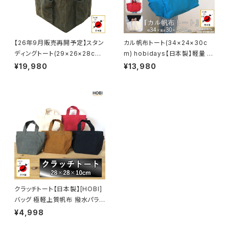
量 鞄 包 bag かばん カジュア
ト 軽量 鞄 包 bag かばん カジ
ル キャンバス A4 オシャレ おし
ュアル キャンバス A3 オシャレ
ゃれ [MADE IN JAPAN]
おしゃれ [MADE IN JAPAN]
【26年9月販売再開予定】スタン
カル帆布トート(34×24×30c
ディングトート(29×26×28cm)
m) hobidays【日本製】軽量 大
【日本製】[HOBI] 上質帆布(粗
容量 トートバッグ キャンプ女子
¥19,980
¥13,980
目風情仕上げ) 撥水パラフィン
旅行 アウトドア 誕生日 プレゼ
加工[無骨でタフ] 2WAY アルミ
ント 祝い レディース メンズ ギフ
ロールテーブルM3713装着可
ト マザーズバッグ ファザーズバ
能 ミリタリー アンモボックス ツ
ッグ コンパクト 鞄 包 bag かば
ール コンテナ ギア収納 軽量 鞄
ん カジュアル キャンバス A4 B
かばん キャンプ 【MADE IN JA
4 PC [MADE IN JAPAN]
PAN】
クラッチトート【日本製】[HOBI]
バッグ 極軽上質帆布 撥水パラフ
ィン加工 [無骨でタフ] チョイ持
¥4,998
ち(財布 鍵 スマホ) 丸洗い可能