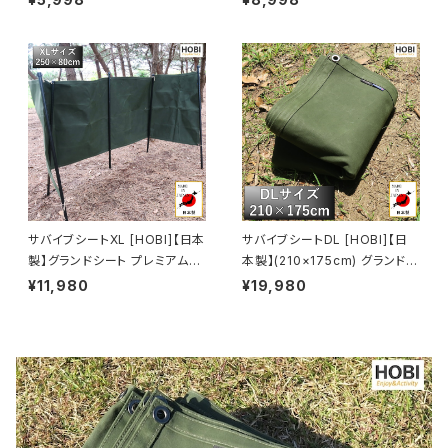
[無骨でタフ] 8ヶ所頑丈ハトメ
骨でタフ] 10ヶ所頑丈ハトメ 厚
厚手 マルチシート マット 風避け
手 マルチシート マット 風避け
焚き火 陣幕 コンパクト アウトド
焚き火 陣幕 コンパクト アウトド
ア キャンプ レジャー ホビ オリ
ア キャンプ レジャー ホビ オリ
ーブドラブ/キャメルオレンジ【M
ーブドラブ/キャメルオレンジ【M
ADE IN JAPAN】
ADE IN JAPAN】
サバイブシートXL [HOBI]【日本
サバイブシートDL [HOBI]【日
製】グランドシート プレミアム帆
本製】(210×175cm) グランドシ
布 強力防水パラフィン加工 [無
ート プレミアム帆布(シャットル
¥11,980
¥19,980
骨でタフ] 10ヶ所頑丈ハトメ 厚
織機) 強力防水パラフィン加工
手 マルチシート マット 風避け
[無骨でタフ] 厚手 マルチシート
焚き火 陣幕 コンパクト アウトド
頑丈ハトメ×8 陣幕 キャンプ 焚
ア キャンプ レジャー ホビ HS1
火 ソロ 風避け マット 前幕 軍幕
8080 オリーブドラブ/キャメル
オリーブドラブ [MADE IN JAP
オレンジ【MADE IN JAPAN】
AN]