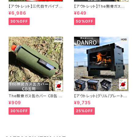
【アウトレット】三代目サバイブシ
【アウトレット】The無骨ガス缶
ート3L レッド (interestカラー
カバー CB缶 カバー [HOBI]【日
¥6,986
¥649
シリーズ) [HOBI]【日本製】極軽
本製】プレミアム帆布ナロー [無
上質帆布 グランドシート 撥水パ
骨でタフ] キャンプ ホビ オリー
30%OFF
50%OFF
ラフィン加工 [無骨でタフ] 軽量
ブドラブ [MADE IN JAPAN]
マルチシート 頑丈ハトメ×4 キャ
ンプ アウトドア レジャー マット
海 ビーチ おしゃれ 赤 [MADE I
N JAPAN]
The無骨ガス缶カバー CB缶 カ
【アウトレット(グリル/プレート無
バー [HOBI]【日本製】プレミア
し)】焚火台コンロ『DANRO』
¥909
¥9,735
ム帆布ナロー [無骨でタフ] キャ
【日本製】[HOBI] 漆黒のブラッ
ンプ ホビ オリーブドラブ [MAD
クコート鉄 [無骨でタフ] 3WAY
30%OFF
25%OFF
E IN JAPAN]
グリル＆プレート＆ゴトク 歪みに
くい重厚鉄 (21.5×15.5×19cm)
ソロキャンプ 薪 ロケットストー
ブ [MADE IN JAPAN]