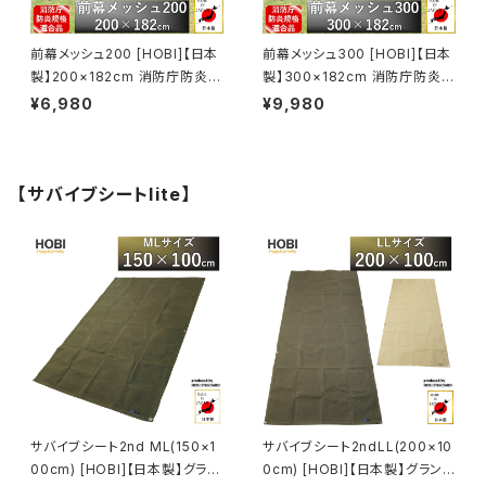
前幕メッシュ200 [HOBI]【日本
前幕メッシュ300 [HOBI]【日本
製】200×182cm 消防庁防炎規
製】300×182cm 消防庁防炎規
格適合品 [無骨でタフ] 頑丈ハト
格適合品 [無骨でタフ] 頑丈ハト
¥6,980
¥9,980
メ8カ所 スクリーン 砂よけ 日よ
メ8カ所 スクリーン 砂よけ 日よ
け タープ 車載 キャンプ アウト
け タープ 車載 キャンプ アウト
ドア レジャー 園芸 エクステリ
ドア レジャー 園芸 エクステリ
ア ホビ ブラック [MADE IN JA
ア ホビ ブラック [MADE IN JA
【サバイブシートlite】
PAN]
PAN]
サバイブシート2nd ML(150×1
サバイブシート2ndLL(200×10
00cm) [HOBI]【日本製】グラン
0cm) [HOBI]【日本製】グランド