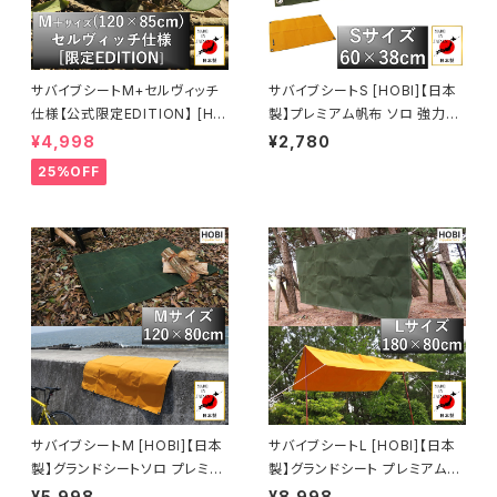
サバイブシートM+セルヴィッチ
サバイブシートS [HOBI]【日本
仕様【公式限定EDITION】 [HO
製】プレミアム帆布 ソロ 強力防
BI]【日本製】グランドシートソロ
水パラフィン加工 [無骨でタフ]
¥4,998
¥2,780
プレミアム帆布 強力防水パラフ
4ヶ所頑丈ハトメ 厚手 マルチシ
25%OFF
ィン加工 [無骨でタフ] 頑丈ハト
ート 座布団 マット 風避け 焚き
メ 厚手 マルチシート マット 風
火 陣幕 コンパクト アウトドア
避け 焚き火 陣幕 前幕 コンパク
キャンプ レジャー ホビ【MADE
ト アウトドア キャンプ レジャー
IN JAPAN】
軍幕 ホビ オリーブドラブ【MAD
E IN JAPAN】
サバイブシートM [HOBI]【日本
サバイブシートL [HOBI]【日本
製】グランドシートソロ プレミア
製】グランドシート プレミアム帆
ム帆布 強力防水パラフィン加工
布 強力防水パラフィン加工 [無
¥5,998
¥8,998