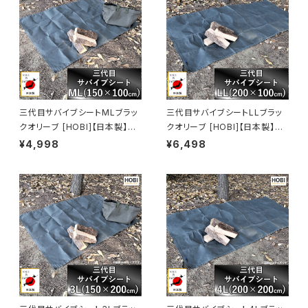
三代目サバイブシートMLブラッ
三代目サバイブシートLLブラッ
クオリーブ [HOBI]【日本製】グ
クオリーブ [HOBI]【日本製】グ
ランドシート 極軽上質帆布 撥水
ランドシート 極軽上質帆布 撥水
¥4,998
¥6,498
パラフィン加工 [無骨でタフ] 軽
パラフィン加工 [無骨でタフ] 軽
量マルチシート 頑丈ハトメ×4
量マルチシート 頑丈ハトメ×4
テントシート タープ 陣幕 キャン
テントシート タープ 陣幕 キャン
プ 焚火 風避け アウトドアレジ
プ 焚火 風避け アウトドア レジ
ャー マット 軍幕 [MADE IN JA
ャーシート マット 軍幕 [MADE I
PAN]
N JAPAN]