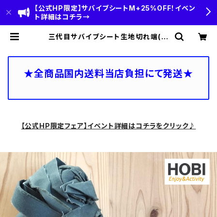
【公式HP限定】サバイブシートM+25%OFF！イベン
ト詳細はコチラ→
三代目サバイブシート生地切れ端(合
計約20m) HOBI ブラックオリーブ
※不揃い切れ端のみの販売 | HOBI
(ホビ)公式-HOBI STANDARD‐
【CAMP＆OUTDOOR】
★全商品国内送料当店負担にて発送★
【公式HP限定フェア】イベント詳細はコチラをクリック♪