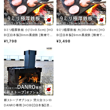
9ミリ極厚鉄板 小(13×9.5cm) [HO
9ミリ極厚鉄板 大(30×18cm) [HO
BI]【日本製】9mm黒皮鉄 [無骨でタ
BI]【日本製】9mm黒皮鉄 [無骨でタ
フ] 業務用 グリルプレート キャンプ
フ] 業務用 厨房 店舗 焼肉 焼き鳥 グ
¥1,798
¥3,498
ファイア バーベキュー コンロ 焚火
リルプレート キャンプ ファイア バー
たき火 takibi アウトドア レジャー
ベキュー コンロ 焚火 たき火 アウト
ホビ【MADE IN JAPAN】
ドア レジャー ホビ【MADE IN JAP
AN】
薪ストーブオプション 焚火台コンロ
DANRO専用 [HOBI]【日本製】漆黒