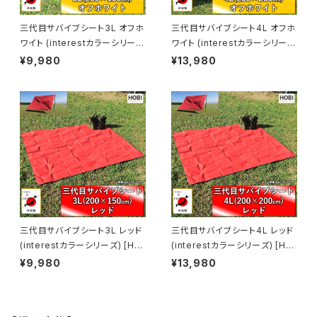
三代目サバイブシート3L オフホ
三代目サバイブシート4L オフホ
ワイト (interestカラーシリー
ワイト (interestカラーシリー
ズ) [HOBI]【日本製】極軽上質
ズ) [HOBI]【日本製】極軽上質
¥9,980
¥13,980
帆布シート グランドシート 撥水
帆布 グランドシート 撥水パラフ
パラフィン加工 [無骨でタフ] 軽
ィン加工 [無骨でタフ] 軽量 マル
量 マルチシート 頑丈ハトメ×4
チシート 頑丈ハトメ×4 キャンプ
キャンプ アウトドア レジャー マ
アウトドア レジャー マット 海 ビ
ット 海 ビーチ おしゃれ 白 [MA
ーチ おしゃれ 白 [MADE IN JA
DE IN JAPAN]
PAN]
三代目サバイブシート3L レッド
三代目サバイブシート4L レッド
(interestカラーシリーズ) [HO
(interestカラーシリーズ) [HO
BI]【日本製】極軽上質帆布 グラ
BI]【日本製】極軽上質帆布 グラ
¥9,980
¥13,980
ンドシート 撥水パラフィン加工
ンドシート 撥水パラフィン加工
[無骨でタフ] 軽量マルチシート
[無骨でタフ] 軽量 マルチシート
頑丈ハトメ×4 キャンプ アウトド
頑丈ハトメ×4 キャンプ アウトド