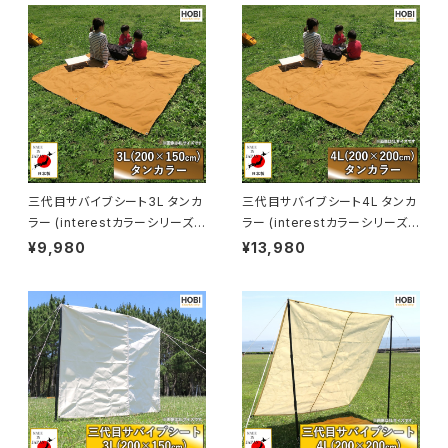
三代目サバイブシート3L タンカ
三代目サバイブシート4L タンカ
ラー (interestカラーシリーズ)
ラー (interestカラーシリーズ)
[HOBI]【日本製】極軽上質帆布
[HOBI]【日本製】極軽上質帆布
¥9,980
¥13,980
グランドシート 撥水パラフィン加
グランドシート 撥水パラフィン加
工 [無骨でタフ] 軽量マルチシー
工 [無骨でタフ] 軽量 マルチシ
ト 頑丈ハトメ×4 キャンプ アウト
ート 頑丈ハトメ×4 キャンプ ア
ドア レジャー マット 海 ビーチ
ウトドア レジャー マット 海 ビー
おしゃれ タン [MADE IN JAPA
チ おしゃれ タン [MADE IN JA
N]
PAN]