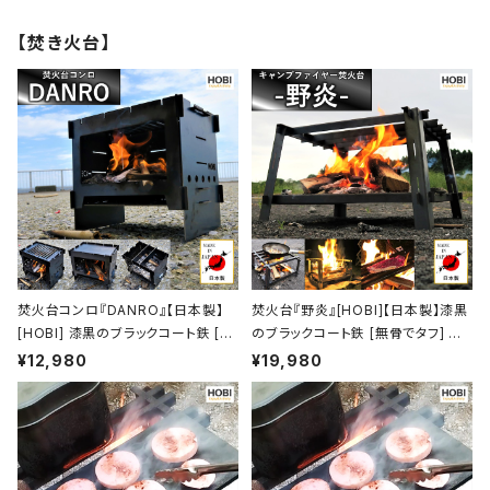
綿コットン100% 鞄 かばん ba
g 包 ミニ コンパクト 男女兼用
【焚き火台】
セカンド 車載 [MADE IN JAPA
N]
焚火台コンロ『DANRO』【日本製】
焚火台『野炎』[HOBI]【日本製】漆黒
[HOBI] 漆黒のブラックコート鉄 [無
のブラックコート鉄 [無骨でタフ] マ
骨でタフ] 3WAY グリル＆プレート＆
ルチゴトク 41×38×24.5cm 歪みに
¥12,980
¥19,980
ゴトク 歪みにくい重厚鉄 (21.5×15.
くい重厚鉄 キャンプファイヤー ファ
5×19cm) ソロキャンプ 薪 ロケット
イア グリル バーベキュー 焼き鳥 炭
ストーブ [MADE IN JAPAN]
火焼 コンロ 焚き火台 たき火台 taki
bi アウトドア レジャー ホビ【MADE
IN JAPAN】