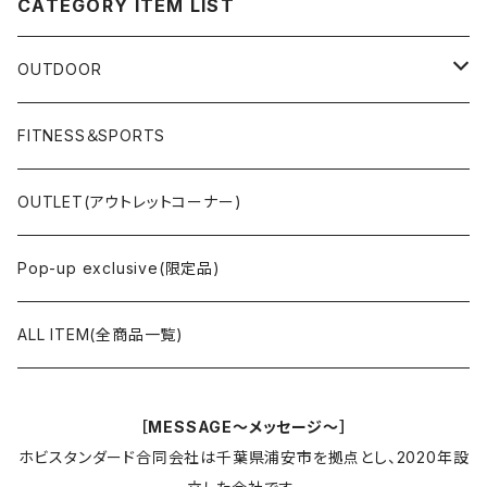
CATEGORY ITEM LIST
OUTDOOR
サバイブシート/帆布シートシリーズ
FITNESS＆SPORTS
サバイブシート(プレミアム帆布)
帆布トートシリーズ
OUTLET(アウトレットコーナー)
サバイブシート2nd(粗目風情仕上帆布)
軍幕タープ/前幕メッシュ
Pop-up exclusive(限定品)
三代目サバイブシート(極軽帆布)
焚き火台/鉄板
ALL ITEM(全商品一覧)
国防色グランドシート(ラフ仕上げPVC帆布)
ケース/ペグ/小物
［MESSAGE～メッセージ～］
鉤式陸布(BOX型)
ホビスタンダード合同会社は千葉県浦安市を拠点とし、2020年設
野営タオルtenugui