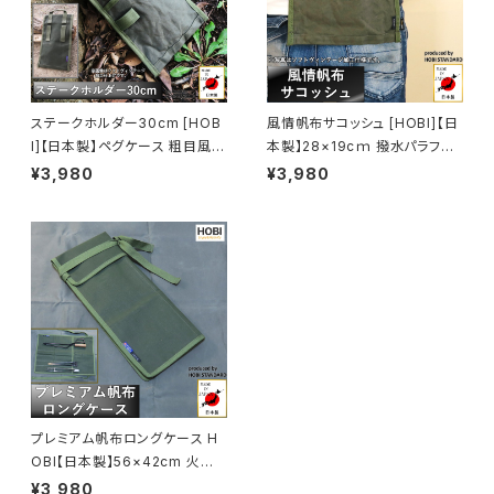
ステークホルダー30cm [HOB
風情帆布サコッシュ [HOBI]【日
I]【日本製】ペグケース 粗目風情
本製】28×19cｍ 撥水パラフィ
仕上げ帆布 撥水パラフィン加工
ン加工 [無骨でタフ] ショルダー
¥3,980
¥3,980
[無骨でタフ] (ベルトホルダー・
ストラップ付き ポーチ アウトド
ループ付き) ギア収納 工具 小物
ア ガジェット収納 キャンプ おし
傘 アウトドア キャンプ レジャー
ゃれ ホビ【MADE IN JAPAN】
ホビ [MADE IN JAPAN]
プレミアム帆布ロングケース H
OBI【日本製】56×42cm 火ば
さみ トング ペグケース 強力防
¥3,980