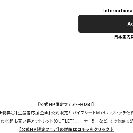
Internationa
Ad
日本国内
【公式HP限定フェア～HOBI】
◆特典①【生産者応援企画】公式限定サバイブシートM+セルヴィッチ仕
典②超お買い得アウトレット(OUTLET)コーナー!! など、その他盛り沢
【公式HP限定フェア】の詳細はコチラをクリック♪