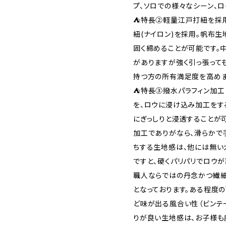
プ、ソロでの様々なシーン、ロ
⛺特長②軽量江戸打紐を採
紐(ナイロン)を採用。帆布生
固く締めることが可能です。
がありますが強く引っ張って
持つ方の所有満足度を高めま
⛺特長③撥水パラフィン加
を、ロウに浸け込み加工をす
にぎっしりと浸透することが
加工でありがなら、滑らかで
ちする生地感は、他には無い
ですと、硬くパリパリでロウ
職人ならではの丹念かつ繊
となっております。ある程度
ど味が出る風合い性（ビンテ
りが良い生地感は、お子様も