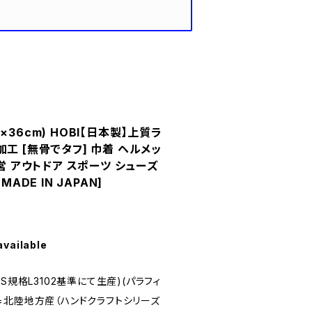
36cm) HOBI【日本製】上質ラ
工 [無骨でタフ] 巾着 ヘルメッ
野営 アウトドア スポーツ シューズ
ADE IN JAPAN]
available
S規格L3102基準にて生産)(パラフィ
=北陸地方産（ハンドクラフトシリーズ