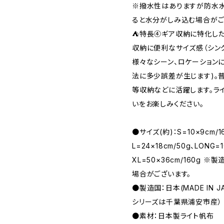
※撥水性はありますが防水
ると水分がしみ込む場合がご
⛺特長④ギア収納に特化した
収納に便利なサイズ感（シング
様々なシーン、ロケーション
法に多少誤差が生じます)。普
等収納などに活躍します。ラ
いをお楽しみください。
●サイズ(約)：S=10×9cm/16
L=24×18cm/50g、LONG=1
XL=50×36cm/160g
場合がございます。
●製造国：日本(MADE IN 
シリーズは千葉県浦安市産）
●素材：日本製ライト帆布