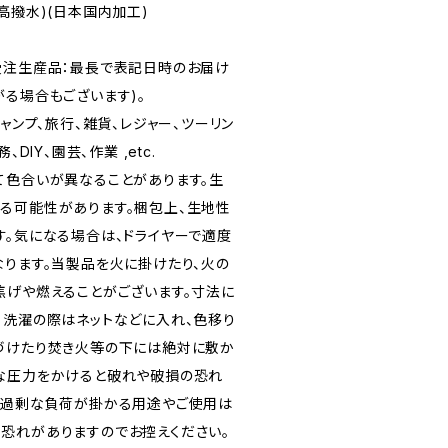
高撥水)(日本国内加工)
受注生産品：最長で表記日時のお届け
がる場合もございます)。
キャンプ、旅行、雑貨、レジャー、ツーリン
DIY、園芸、作業 ,etc.
て色合いが異なることがあります。生
る可能性があります。梱包上、生地性
す。気になる場合は、ドライヤーで適度
なります。当製品を火に掛けたり、火の
焦げや燃えることがございます。寸法に
。洗濯の際はネットなどに入れ、色移り
づけたり焚き火等の下には絶対に敷か
な圧力をかけると破れや破損の恐れ
に過剰な負荷が掛かる用途やご使用は
恐れがありますのでお控えください。