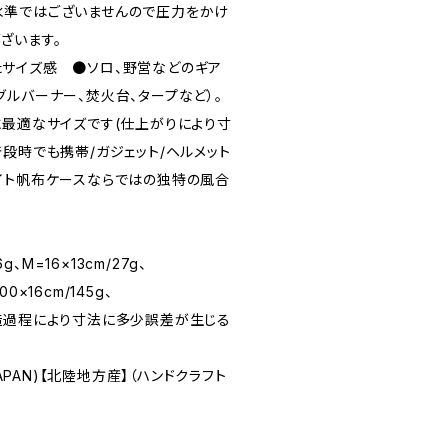
水準ではございませんので圧力をかけ
ざいます。
サイズ感 ●ソロ、野営などのギア
ルバーナー、焚火台、タープなど）。
に最適なサイズです(仕上がりにより寸
段時でも携帯/ガジェット/ヘルメット
イト帆布ケースならではの独特の風合
g、M=16×13cm/27g、
00×16cm/145g、
 ※製造過程により寸法に多少誤差が生じる
JAPAN)【北陸地方産】（ハンドクラフト