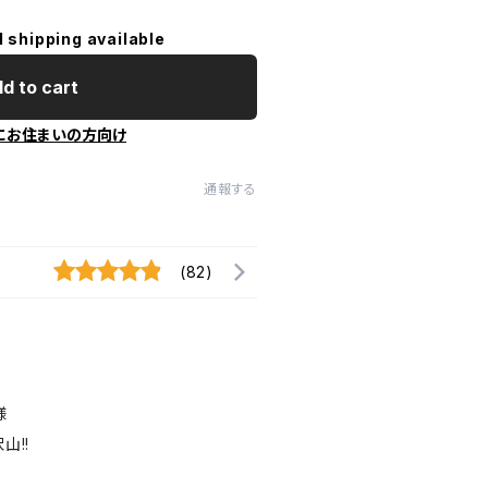
l shipping available
d to cart
にお住まいの方向け
通報する
(82)
様
山!!