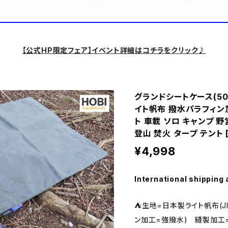
【公式HP限定フェア】イベント詳細はコチラをクリック♪
グランドシートケース(50×
イト帆布 撥水パラフィン加
ト 車載 ソロ キャンプ 
登山 焚火 タープ テント [M
¥4,998
International shipping 
⛺生地=日本製ライト帆布(JI
ン加工=強撥水) 縫製加工