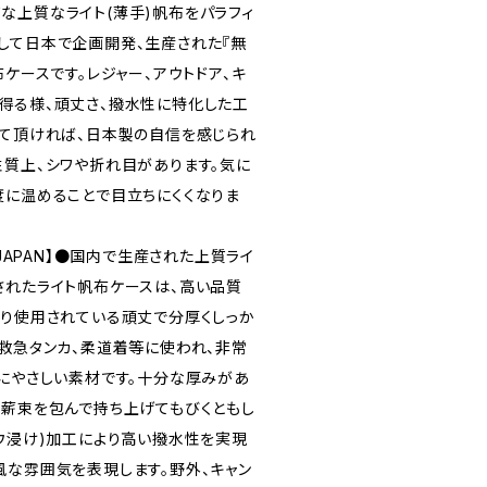
な上質なライト(薄手)帆布をパラフィ
して日本で企画開発、生産された『無
布ケースです。レジャー、アウトドア、キ
得る様、頑丈さ、撥水性に特化した工
って頂ければ、日本製の自信を感じられ
性質上、シワや折れ目があります。気に
度に温めることで目立ちにくくなりま
 JAPAN】●国内で生産された上質ライ
されたライト帆布ケースは、高い品質
より使用されている頑丈で分厚くしっか
、救急タンカ、柔道着等に使われ、非常
境にやさしい素材です。十分な厚みがあ
、薪束を包んで持ち上げてもびくともし
ロウ浸け)加工により高い撥水性を実現
風な雰囲気を表現します。野外、キャン