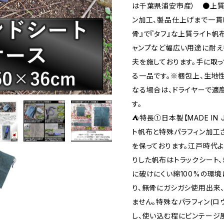
は千葉県浦安市産） ●上質
ン加工、製品仕上げまで一貫
骨』で『タフ』な上質ライト帆
ャンプなど幅広い用途に耐え
夫を施しております。手に取
る一品です。※梱包上、生地
なる場合は、ドライヤーで適
す。
⛺特長①日本製【MADE IN
ト帆布と特殊パラフィン加工
を保っております。江戸時代
りした帆布はトラックシート
に破けにくい綿100%の環
り、無骨にガシガシ使用出来
ません。特殊なパラフィン(
し、使い込む程にビンテージ