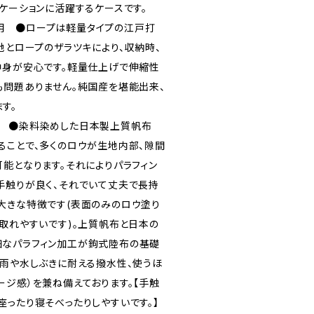
ケーションに活躍するケースです。
用 ●ロープは軽量タイプの江戸打
地とロープのザラツキにより、収納時、
中身が安心です。軽量仕上げで伸縮性
も問題ありません。純国産を堪能出来、
す。
工 ●染料染めした日本製上質帆布
ることで、多くのロウが生地内部、隙間
可能となります。それによりパラフィン
手触りが良く、それでいて丈夫で長持
大きな特徴です(表面のみのロウ塗り
が取れやすいです)。上質帆布と日本の
細なパラフィン加工が鉤式陸布の基礎
の雨や水しぶきに耐える撥水性、使うほ
ージ感）を兼ね備えております。【手触
座ったり寝そべったりしやすいです。】