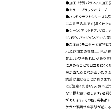
●加工：特殊パラフィン加工(
●カラー：ブラックオリーブ
●ハンドクラフトシリーズは
になる見込みです(早く仕上
●シーン：アウトドア、ソロ、
グ、釣り、バッグインバッグ、業務、
●ご注意：モニターと実物に
地及び加工の性質上、色が移
質上、シワや折れ目がありま
に温めることで目立ちにくく
粉が当たると穴が空いたり、
誤差が生じることがあります
にご注意ください。火気へ近
ない様お願い致します。過剰
があります。その他、当製品
ケガや予期せぬ事態が起こる