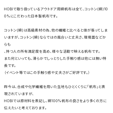
HOBIで取り扱っているアウトドア用綿帆布は全て、コットン(綿)10
0%にこだわった日本製帆布です。
コットン(綿)は高級素材の為、他の繊維と比べると値が張ってしま
いますが、コットン(綿)ならではの風合いと丈夫さ、環境面などか
らも
、持つ人の所有満足度を高め、様々な活動で映える帆布です。
また何といっても、滑らかでしっとりした手触り感は他には無い特
長です。
（イベント等ではこの手触り感や丈夫さがご好評です。）
昨今は、合成や化学繊維を用いた生地もひとくくりに「帆布」と表
現されていますが、
HOBIでは原材料を表記し、綿100%帆布の良さをより多くの方に
伝えたいと考えております。