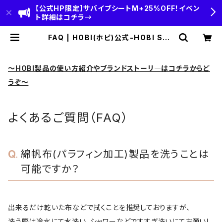
【公式HP限定】サバイブシートM+25%OFF！イベン
ト詳細はコチラ→
FAQ | HOBI(ホビ)公式-HOBI STA
NDARD‐【CAMP＆OUTDOOR】
～HOBI製品の使い方紹介やブランドストーリ―はコチラからど
うぞ～
よくあるご質問（FAQ）
綿帆布(パラフィン加工)製品を洗うことは
可能ですか？
出来るだけ乾いた布などで拭くことを推奨しておりますが、
洗う際は冷水にて水洗い、シャワーなどですすぎ洗いにてお願いし