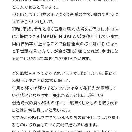
とも人であると思います。
HOBIとしては日本のモノづくり産業の中で、微力でも役に
立てたらという思いで、
昭和、平成、令和と続く高度な職人技術をお借りし、皆さま
にご提供できる【
MADE IN JAPAN】
を作り出しています。
国内自給率が上がることで食物連鎖の様に繋がる（ちょっ
と下世話な言い方ですが金が回る）様になれば、幸せにな
るのではと感じて業務に取り組んでいます。
どの職種もそうであると思いますが、委託している業務を
内製化することは非常に難しく、
年月が経てば経つほどノウハウは全て委託先が蓄積して
いる状況となります。（失われることとほぼ等しい）
明治時代の廃仏毀釈の様に、一度無くしたものを取り戻す
ことは非常に難しいと思います。
ですがこの時代を生きている私たちの責任として、取り戻せ
るものは取り戻していく気概で進んでいきます。