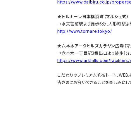
https://www.daibiru.co.jp/properti
★トルナーレ日本橋浜町
（マルシェ式）
→
水天宮前駅より徒歩5分、人形町駅より
http://www.tornare.tokyo/
★六本木アークヒルズカラヤン広場（マ
→六本木一丁目駅3番出口より徒歩1分
https://www.arkhills.com/facilities
こだわりのプレミアム帆布トート、WE
皆さまにお会いできることを楽しみにし