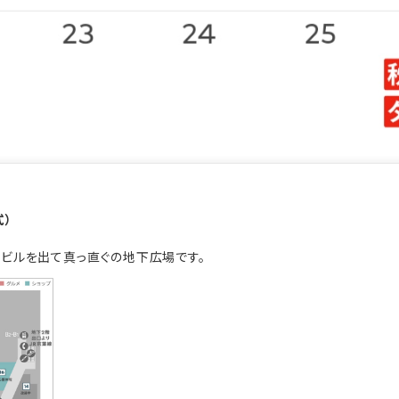
式）
Eビルを出て真っ直ぐの地下広場です。