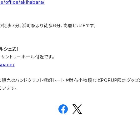
es/office/akihabara/
徒歩7分、浜町駅より徒歩6分、高層ビル1Fです。
ルシェ式）
、サントリーホール付近です。
/space/
B未販売のハンドクラフト極軽トートや財布小物類などPOPUP限定グッ
ています。