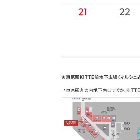
★東京駅KITTE前地下広場（マルシェ
→東京駅丸の内地下南口すぐか、KITT