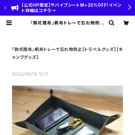
【公式HP限定】サバイブシートM+25%OFF！イベン
ト詳細はコチラ→
『鉤式陸布』帆布トレーで忘れ物防止
【トラベルグッズ】【キャンプグッズ】 |
HOBI(ホビ)公式-HOBI STANDAR
D‐【CAMP＆OUTDOOR】
『鉤式陸布』帆布トレーで忘れ物防止【トラベルグッズ】【キ
ャンプグッズ】
2024/08/18 10:11