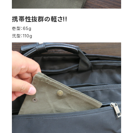
携帯性抜群の軽さ!!
壱型：65g
弐型：110g