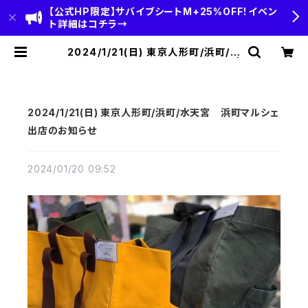
【公式HP限定】サバイブシートM+25%OFF！イベン
ト詳細はコチラ→
2024/1/21(日) 東京人形町/浜町/水
天宮 浜町マルシェ出店のお知らせ |
HOBI(ホビ)公式-HOBI STANDAR
D‐【CAMP＆OUTDOOR】
2024/1/21(日) 東京人形町/浜町/水天宮 浜町マルシェ
出店のお知らせ
2024/01/20 09:52