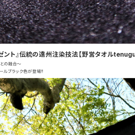
ント』伝統の遠州注染技法【野営タオルtenugu
芸との融合～
オールブラック色が登場!!