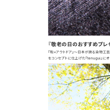
『敬老の日のおすすめプレゼ
『和×アウトドア』～日本が誇る染物工
をコンセプトに仕上げた『tenugui』に