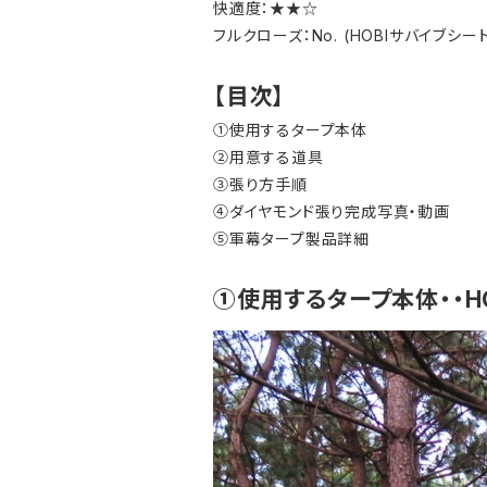
快適度：★★☆
フルクローズ：No. (HOBIサバイブ
【目次】
①使用するタープ本体
②用意する道具
③張り方手順
④ダイヤモンド張り完成写真・動画
⑤軍幕タープ製品詳細
①使用するタープ本体・・HOB