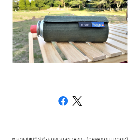
© HOBI(ホビ)公式-HOBI STANDARD‐【CAMP＆OUTDOOR】