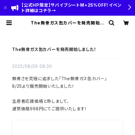
【公式HP限定】サバイブシートM+25%OFF！イベン
ト詳細はコチラ→
The無骨ガス缶カバーを発売開始し
ました！ | HOBI(ホビ)公式-HOBI S
TANDARD‐【CAMP＆OUTDOO
R】
The無骨ガス缶カバーを発売開始しました！
2022/08/26 08:30
無骨さを究極に追求した「The無骨ガス缶カバー」
8/25より販売開始いたしました！
生産者応援価格と称しまして、
通常価格998円にてご提供いたします！