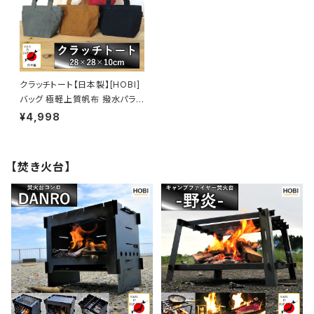
かばん キャンプ 【MADE IN JA
4 PC [MADE IN JAPAN]
PAN】
クラッチトート【日本製】[HOBI]
バッグ 極軽上質帆布 撥水パラフ
ィン加工 [無骨でタフ] チョイ持
¥4,998
ち(財布 鍵 スマホ) 丸洗い可能
綿コットン100% 鞄 かばん ba
g 包 ミニ コンパクト 男女兼用
【焚き火台】
セカンド 車載 [MADE IN JAPA
N]