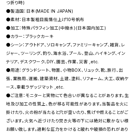
つ折り時)
●製造国：日本(MADE IN JAPAN)
●素材：日本製粗目風情仕上げ10号帆布
●加工：特殊パラフィン加工(中撥水)(日本国内加工)
●カラー：ブラックカーキ
●シーン：アウトドア、ソロキャンプ、ファミリーキャンプ、雑貨、レ
ジャー、ツーリング、釣り、海水浴、プール、登山、ハイキング、イン
テリア、デスクワーク、DIY、園芸、作業、災害 ,etc.
●用途：グランドシート、物置、小物BOX、リュック、靴、旅行、出
張、業務用、運搬、建築資材、土建、塗料、リフォーム、大工、収納ケ
ース、車載ラゲッジマット ,etc.
●ご注意：モニターと実物にて色合いが異なることがあります。生
地及び加工の性質上、色が移る可能性があります。当製品を火に
掛けたり、火の粉が当たると穴が空いたり、焦げや燃えることがご
ざいます。火気へ近づけたり焚き火等の下には絶対に敷かない様
お願い致します。過剰な圧力をかけると破れや破損の恐れがあり