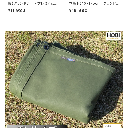
製】グランドシート プレミアム帆
本製】(210×175cm) グランドシ
布 強力防水パラフィン加工 [無
ート プレミアム帆布(シャットル
¥11,980
¥19,980
骨でタフ] 10ヶ所頑丈ハトメ 厚
織機) 強力防水パラフィン加工
手 マルチシート マット 風避け
[無骨でタフ] 厚手 マルチシート
焚き火 陣幕 コンパクト アウトド
頑丈ハトメ×8 陣幕 キャンプ 焚
ア キャンプ レジャー ホビ HS1
火 ソロ 風避け マット 前幕 軍幕
8080 オリーブドラブ/キャメル
オリーブドラブ [MADE IN JAP
オレンジ【MADE IN JAPAN】
AN]