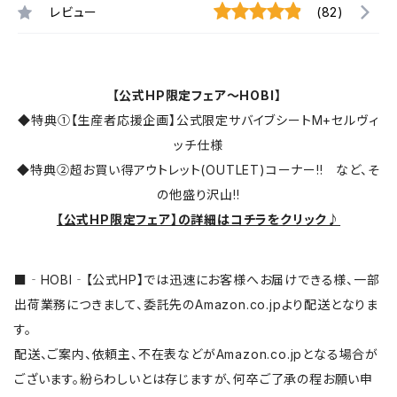
レビュー
(82)
【公式HP限定フェア～HOBI】
◆特典①【生産者応援企画】公式限定サバイブシートM+セルヴィ
ッチ仕様
◆特典②超お買い得アウトレット(OUTLET)コーナー!! など、そ
の他盛り沢山!!
【公式HP限定フェア】の詳細はコチラをクリック♪
■‐HOBI‐【公式HP】では迅速にお客様へお届けできる様、一部
出荷業務につきまして、委託先のAmazon.co.jpより配送となりま
す。
配送、ご案内、依頼主、不在表などがAmazon.co.jpとなる場合が
ございます。紛らわしいとは存じますが、何卒ご了承の程お願い申