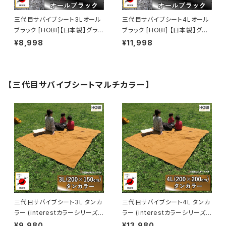
三代目サバイブシート3Lオール
三代目サバイブシート4Lオール
ブラック [HOBI]【日本製】グラン
ブラック [HOBI] 【日本製】グラ
ドシート 極軽上質帆布 撥水パラ
ンドシート 極軽上質帆布 撥水
¥8,998
¥11,998
フィン加工 [無骨でタフ] 軽量マ
パラフィン加工 [無骨でタフ] 軽
ルチシート 頑丈ハトメ×4 陣幕
量マルチシート 頑丈ハトメ×4
キャンプ 焚火 風避け アウトドア
陣幕 キャンプ 焚火 風避け アウ
レジャー マット 軍幕 黒 [MADE
トドアレジャー マット 軍幕 黒
【三代目サバイブシートマルチカラー】
IN JAPAN]
[MADE IN JAPAN]
三代目サバイブシート3L タンカ
三代目サバイブシート4L タンカ
ラー (interestカラーシリーズ)
ラー (interestカラーシリーズ)
[HOBI]【日本製】極軽上質帆布
[HOBI]【日本製】極軽上質帆布
¥9,980
¥13,980