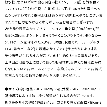
撥水性、使うほど味が出る風合い性（ビンテージ感）を兼ね備え
ております。【手触りが良い生地感は、お子様も座ったり寝そべっ
たりしやすいです。】※撥水性はありますが防水水準ではございま
せんので圧力をかけると水分がしみ込む場合がございます。
⛺特長④豊富なサイズバリエーション ●壱型(30×30cm)/弐
型50×35cm。ポケットに収まりやすくコンパクトです。様々なシー
ン、ロケーション(地べたスタイル、物置、収納カバ―、テーブルク
ロス、露カバーなど)に最適なサイズです(仕上がりにより寸法に
多少誤差が生じる場合がございます)。約0.8mmの厚みがあり、
土や凹凸地面の上に敷いて座っても破れず、身体との接地面が痛
くなりにくいです。オールマイティーな鉤式マルチシートです。鉤式
陸布ならではの独特の風合いをお楽しみください。
●サイズ(約)：壱型=30×30cm/65g、弐型=50×35cm/110g ※
製造過程により寸法に多少誤差が生じる場合がございます。
折り畳みサイズ(約)：壱型8×15cm(3つ折り時)/弐型12×18cm(3