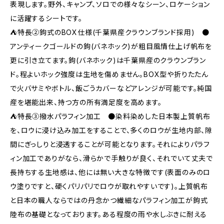
表現します。野外、キャンプ、ソロでの様々なシーン、ロケーション
に活躍するシートです。
⛺特長②鉤式のBOX仕様(千葉県産クラウンブランド採用) ●
アンティークゴールドの鉤(バネホック)が粗目風情仕上げ帆布を
更に引き立てます。鉤(バネホック)は千葉県産のクラウンブラン
ド。程よいホック強度は生地を傷めません。BOX型や折りたたん
で火バサミやボトル、飯ごうカバーなどアレンジが可能です。純国
産を堪能出来、持つ方の所有満足度を高めます。
⛺特長③撥水パラフィン加工 ●染料染めした日本製上質帆布
を、ロウに浸け込み加工をすることで、多くのロウが生地内部、隙
間にぎっしりと浸透することが可能となります。それによりパラフ
ィン加工でありがなら、滑らかで手触りが良く、それでいて丈夫で
長持ちする生地感は、他には無い大きな特徴です(表面のみのロ
ウ塗りですと、硬くパリパリでロウが取れやすいです)。上質帆布
と日本の職人ならではの丹念かつ繊細なパラフィン加工が鉤式
陸布の基礎となっております。ある程度の雨や水しぶきに耐える