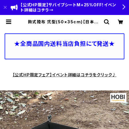
【公式HP限定】サバイブシートM+25%OFF！イベン
ト詳細はコチラ→
鉤式陸布 弐型(50×35cm)【日本製】
HOBI 上質帆布(粗目風情仕上げ) 撥
水パラフィン加工 [無骨でタフ] グラン
ドシート ソロ 軽量 マルチ BOX マッ
ト キャンプ 焚火 アウトドア 車 釣り
★全商品国内送料当店負担にて発送★
収納 トレー ブラックカーキ 軍幕 [M
ADE IN JAPAN] | HOBI(ホビ)公
式-HOBI STANDARD‐【CAMP＆
OUTDOOR】
【公式HP限定フェア】イベント詳細はコチラをクリック♪