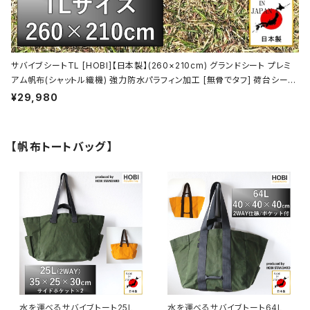
サバイブシートTL [HOBI]【日本製】(260×210cm) グランドシート プレミ
アム帆布(シャットル織機) 強力防水パラフィン加工 [無骨でタフ] 荷台シート
２号 トラックシート 軽トラ 厚手 マルチシート 頑丈真鍮ハトメ×16 陣幕 キャ
¥29,980
ンプ 焚火 ソロ 軍幕 オリーブドラブ [MADE IN JAPAN]
【帆布トートバッグ】
水を運べるサバイブトート25L
水を運べるサバイブトート64L