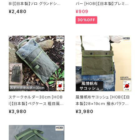
BI]【日本製】ソロ グランドシート
バー [HOBI]【日本製】プレミア
極軽上質帆布 撥水パラフィン加
ム帆布ナロー [無骨でタフ] キャ
¥2,480
¥909
工 [無骨でタフ] 軽量 マルチシ
ンプ ホビ オリーブドラブ [MAD
30%OFF
ート テーブルクロス キャンプ ミ
E IN JAPAN]
ニ 焚火 風避け アウトドア レジ
ャー 車載マット 工作 工具 園芸
軍幕 ブラックオリーブ [MADE I
N JAPAN]
ステークホルダー30cm [HOB
風情帆布サコッシュ [HOBI]【日
I]【日本製】ペグケース 粗目風情
本製】28×19cｍ 撥水パラフィ
仕上げ帆布 撥水パラフィン加工
ン加工 [無骨でタフ] ショルダー
¥3,980
¥3,980
[無骨でタフ] (ベルトホルダー・
ストラップ付き ポーチ アウトド
ループ付き) ギア収納 工具 小物
ア ガジェット収納 キャンプ おし
傘 アウトドア キャンプ レジャー
ゃれ ホビ【MADE IN JAPAN】
ホビ [MADE IN JAPAN]