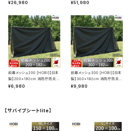
ン100% [無骨でタフ] 強撥水パ
ン100% [無骨でタフ] 強撥水パ
¥26,980
¥51,980
ラフィン加工 頑丈ハトメ16カ所
ラフィン加工 頑丈ハトメ16カ所
収納ロープ付き グランドシート
収納ロープ付き グランドシート
300×300 ホビ ブラックオリー
400×400 ホビ ブラックオリー
ブ/オフホワイト【MADE IN JAP
ブ【MADE IN JAPAN】
AN】
前幕メッシュ200 [HOBI]【日本
前幕メッシュ300 [HOBI]【日本
製】200×182cm 消防庁防炎規
製】300×182cm 消防庁防炎規
格適合品 [無骨でタフ] 頑丈ハト
格適合品 [無骨でタフ] 頑丈ハト
¥6,980
¥9,980
メ8カ所 スクリーン 砂よけ 日よ
メ8カ所 スクリーン 砂よけ 日よ
け タープ 車載 キャンプ アウト
け タープ 車載 キャンプ アウト
ドア レジャー 園芸 エクステリ
ドア レジャー 園芸 エクステリ
ア ホビ ブラック [MADE IN JA
ア ホビ ブラック [MADE IN JA
【サバイブシートlite】
PAN]
PAN]