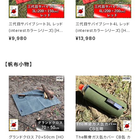
三代目サバイブシート3L レッド
三代目サバイブシート4L レッド
(interestカラーシリーズ) [HO
(interestカラーシリーズ) [HO
BI]【日本製】極軽上質帆布 グラ
BI]【日本製】極軽上質帆布 グラ
¥9,980
¥13,980
ンドシート 撥水パラフィン加工
ンドシート 撥水パラフィン加工
[無骨でタフ] 軽量マルチシート
[無骨でタフ] 軽量 マルチシート
頑丈ハトメ×4 キャンプ アウトド
頑丈ハトメ×4 キャンプ アウトド
ア レジャー マット 海 ビーチ お
ア レジャー マット 海 ビーチ お
【帆布小物】
しゃれ 赤 [MADE IN JAPAN]
しゃれ 赤 [MADE IN JAPAN]
グランドクロス 70×50cm [HO
The無骨ガス缶カバー CB缶 カ