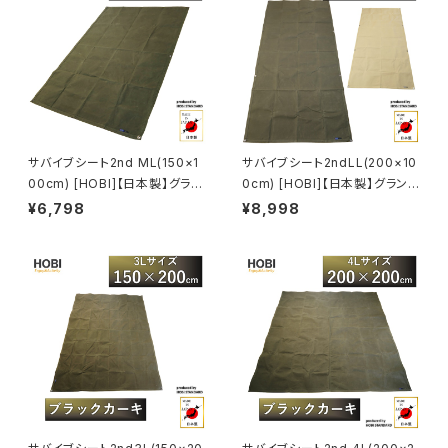
サバイブシート2nd ML(150×1
サバイブシート2ndLL(200×10
00cm) [HOBI]【日本製】グラン
0cm) [HOBI]【日本製】グランド
ドシート 上質高級帆布(粗目風
シート 上質高級帆布(粗目風情
¥6,798
¥8,998
情仕上げ) 撥水パラフィン加工
仕上げ) 撥水パラフィン加工 [無
[無骨でタフ] 厚手 マルチ 車載
骨でタフ] 厚手 マルチ 車載 ラゲ
ラゲッジマット 頑丈ハトメ 陣幕
ッジマット 頑丈ハトメ 陣幕 キャ
キャンプ 焚火 風避け アウトドア
ンプ 焚火 風避け アウトドア レ
レジャー 軍幕 ブラックカーキ
ジャー マット 軍幕 ブラックカー
[MADE IN JAPAN]
キ/サンド [MADE IN JAPAN]