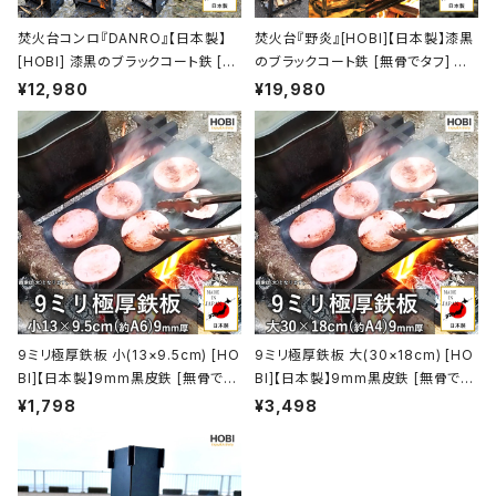
焚火台コンロ『DANRO』【日本製】
焚火台『野炎』[HOBI]【日本製】漆黒
[HOBI] 漆黒のブラックコート鉄 [無
のブラックコート鉄 [無骨でタフ] マ
骨でタフ] 3WAY グリル＆プレート＆
ルチゴトク 41×38×24.5cm 歪みに
¥12,980
¥19,980
ゴトク 歪みにくい重厚鉄 (21.5×15.
くい重厚鉄 キャンプファイヤー ファ
5×19cm) ソロキャンプ 薪 ロケット
イア グリル バーベキュー 焼き鳥 炭
ストーブ [MADE IN JAPAN]
火焼 コンロ 焚き火台 たき火台 taki
bi アウトドア レジャー ホビ【MADE
IN JAPAN】
9ミリ極厚鉄板 小(13×9.5cm) [HO
9ミリ極厚鉄板 大(30×18cm) [HO
BI]【日本製】9mm黒皮鉄 [無骨でタ
BI]【日本製】9mm黒皮鉄 [無骨でタ
フ] 業務用 グリルプレート キャンプ
フ] 業務用 厨房 店舗 焼肉 焼き鳥 グ
¥1,798
¥3,498
ファイア バーベキュー コンロ 焚火
リルプレート キャンプ ファイア バー
たき火 takibi アウトドア レジャー
ベキュー コンロ 焚火 たき火 アウト
ホビ【MADE IN JAPAN】
ドア レジャー ホビ【MADE IN JAP
AN】