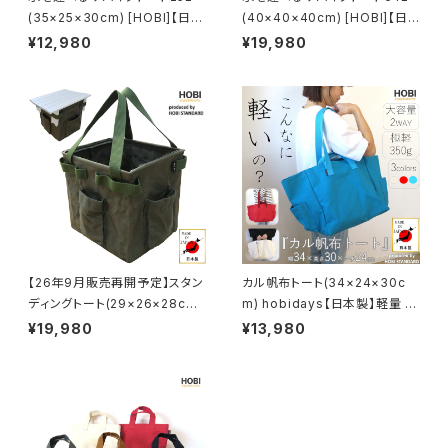
(35×25×30cm) [HOBI]【日本
(40×40×40cm) [HOBI]【日
製】プレミアム帆布(シャットル織
本製】プレミアム帆布(シャットル
¥12,980
¥19,980
機) 強力防水パラフィン加工 [無
織機) 強力防水パラフィン加工
骨でタフ] (外側ポケット×2付き)
[無骨でタフ] 厚手 特大容量 旅
厚手大容量トートバッグ メンズ
行 出張 機内持込 トートバッグ
レディース サスティナブル エコ
メンズ レディース サスティナブ
薪 ログキャリー ツールボックス
ル エコ ログキャリー ツールボッ
コンテナ 収納 ソロ キャンプ ア
クス コンテナ 収納 ソロ キャン
ウトドア レジャー コンパクト 軽
プ アウトドア レジャー コンパク
量 鞄 包 bag かばん カジュア
ト 軽量 鞄 包 bag かばん カジ
ル キャンバス A4 オシャレ おし
ュアル キャンバス A3 オシャレ
ゃれ [MADE IN JAPAN]
おしゃれ [MADE IN JAPAN]
【26年9月販売再開予定】スタン
カル帆布トート(34×24×30c
ディングトート(29×26×28cm)
m) hobidays【日本製】軽量 大
【日本製】[HOBI] 上質帆布(粗
容量 トートバッグ キャンプ女子
¥19,980
¥13,980
目風情仕上げ) 撥水パラフィン
旅行 アウトドア 誕生日 プレゼ
加工[無骨でタフ] 2WAY アルミ
ント 祝い レディース メンズ ギフ
ロールテーブルM3713装着可
ト マザーズバッグ ファザーズバ
能 ミリタリー アンモボックス ツ
ッグ コンパクト 鞄 包 bag かば
ール コンテナ ギア収納 軽量 鞄
ん カジュアル キャンバス A4 B