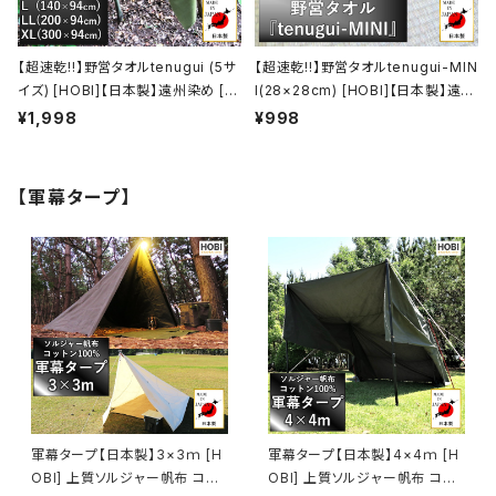
【超速乾!!】野営タオルtenugui (5サ
【超速乾!!】野営タオルtenugui-MIN
イズ) [HOBI]【日本製】遠州染め [職
I(28×28cm) [HOBI]【日本製】遠州
人による注染] シャンタン生地/綿10
染め [職人による注染] シャンタン生
¥1,998
¥998
0% 吸水速乾 手拭い 軽量 薄手 バ
地/綿100% 吸水速乾 手拭い 軽量
スタオル フェイスタオル スポーツタ
薄手 ハンカチ スポーツタオル キャ
オル ジム 風呂敷 テーブルクロス キ
ンプ レジャー ホビ【MADE IN JAP
【軍幕タープ】
ャンプ レジャー ホビ 【MADE IN JA
AN】
PAN】
軍幕タープ【日本製】3×3ｍ [H
軍幕タープ【日本製】4×4ｍ [H
OBI] 上質ソルジャー帆布 コット
OBI] 上質ソルジャー帆布 コット