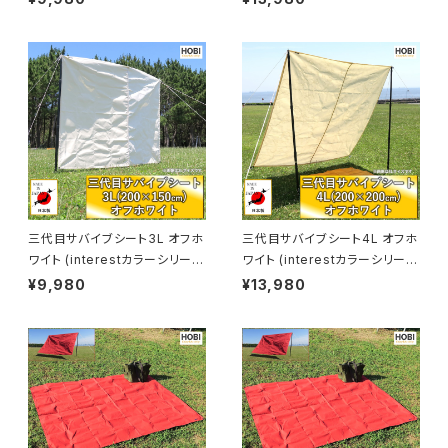
グランドシート 撥水パラフィン加
グランドシート 撥水パラフィン加
工 [無骨でタフ] 軽量マルチシー
工 [無骨でタフ] 軽量 マルチシ
ト 頑丈ハトメ×4 キャンプ アウト
ート 頑丈ハトメ×4 キャンプ ア
ドア レジャー マット 海 ビーチ
ウトドア レジャー マット 海 ビー
おしゃれ タン [MADE IN JAPA
チ おしゃれ タン [MADE IN JA
N]
PAN]
三代目サバイブシート3L オフホ
三代目サバイブシート4L オフホ
ワイト (interestカラーシリー
ワイト (interestカラーシリー
ズ) [HOBI]【日本製】極軽上質
ズ) [HOBI]【日本製】極軽上質
¥9,980
¥13,980
帆布シート グランドシート 撥水
帆布 グランドシート 撥水パラフ
パラフィン加工 [無骨でタフ] 軽
ィン加工 [無骨でタフ] 軽量 マル
量 マルチシート 頑丈ハトメ×4
チシート 頑丈ハトメ×4 キャンプ
キャンプ アウトドア レジャー マ
アウトドア レジャー マット 海 ビ
ット 海 ビーチ おしゃれ 白 [MA
ーチ おしゃれ 白 [MADE IN JA
DE IN JAPAN]
PAN]