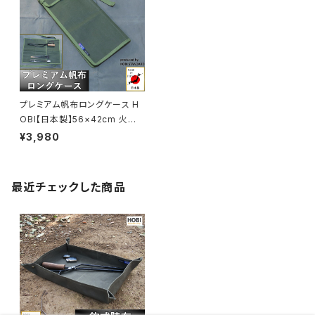
プレミアム帆布ロングケース H
OBI【日本製】56×42cm 火ば
さみ トング ペグケース 強力防
¥3,980
水パラフィン加工 ［無骨でタフ]
バトニング ツールボックス キャ
ンプ アウトドア オリーブドラブ
最近チェックした商品
[アウトレット品] [MADE IN JA
PAN]