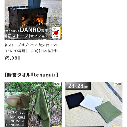
薪ストーブオプション 焚火台コンロ
DANRO専用 [HOBI]【日本製】漆黒
のブラックコート鉄 [無骨でタフ] 煙
¥5,980
突サイズ(13.5×6×6cm) DANRO
本体別売【MADE IN JAPAN】
【野営タオル『tenugui』】