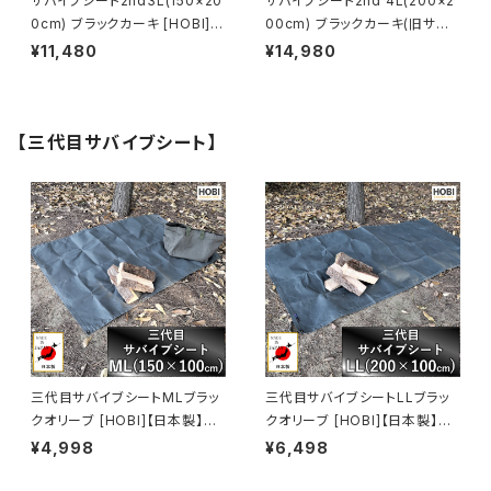
サバイブシート2nd3L(150×20
サバイブシート2nd 4L(200×2
0cm) ブラックカーキ [HOBI]
00cm) ブラックカーキ(旧サバ
【日本製】グランドシート 上質高
イブシートlite) [HOBI]【日本
¥11,480
¥14,980
級帆布(粗目風情仕上げ) 撥水
製】グランドシート 上質高級帆
パラフィン加工 [無骨でタフ] 厚
布(粗目風情仕上げ) 撥水パラフ
手 マルチ 車載 頑丈ハトメ 陣幕
ィン加工 [無骨でタフ] 厚手 マル
キャンプ 焚火 風避け アウトドア
チシート 頑丈ハトメ 陣幕 キャン
【三代目サバイブシート】
レジャー ラゲッジマット 軍幕
プ 焚火 風避け アウトドア レジ
[MADE IN JAPAN]
ャー マット 軍幕 [MADE IN JA
PAN]
三代目サバイブシートMLブラッ
三代目サバイブシートLLブラッ
クオリーブ [HOBI]【日本製】グ
クオリーブ [HOBI]【日本製】グ
ランドシート 極軽上質帆布 撥水
ランドシート 極軽上質帆布 撥水
¥4,998
¥6,498
パラフィン加工 [無骨でタフ] 軽
パラフィン加工 [無骨でタフ] 軽
量マルチシート 頑丈ハトメ×4
量マルチシート 頑丈ハトメ×4