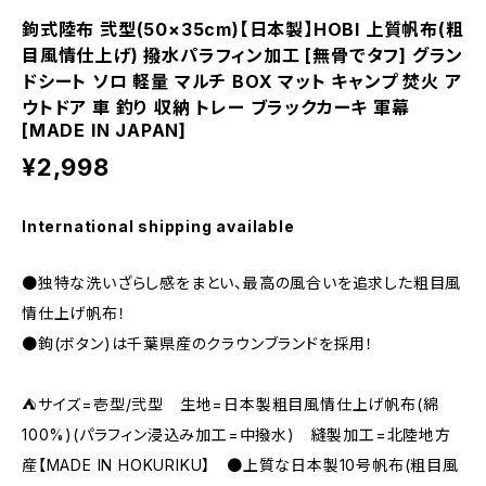
鉤式陸布 弐型(50×35cm)【日本製】HOBI 上質帆布(粗
目風情仕上げ) 撥水パラフィン加工 [無骨でタフ] グラン
ドシート ソロ 軽量 マルチ BOX マット キャンプ 焚火 ア
ウトドア 車 釣り 収納 トレー ブラックカーキ 軍幕
[MADE IN JAPAN]
¥2,998
International shipping available
●独特な洗いざらし感をまとい、最高の風合いを追求した粗目風
情仕上げ帆布！
●鉤(ボタン)は千葉県産のクラウンブランドを採用！
⛺サイズ=壱型/弐型 生地=日本製粗目風情仕上げ帆布(綿
100%)(パラフィン浸込み加工=中撥水) 縫製加工=北陸地方
産【MADE IN HOKURIKU】 ●上質な日本製10号帆布(粗目風