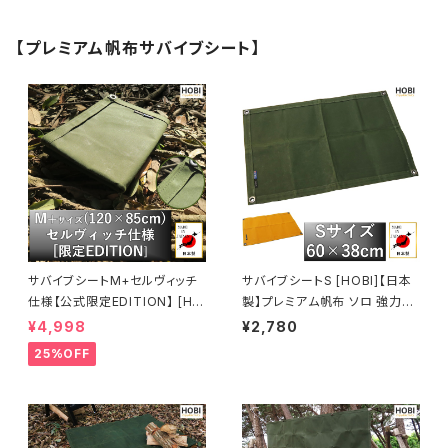
【プレミアム帆布サバイブシート】
サバイブシートM+セルヴィッチ
サバイブシートS [HOBI]【日本
仕様【公式限定EDITION】 [HO
製】プレミアム帆布 ソロ 強力防
BI]【日本製】グランドシートソロ
水パラフィン加工 [無骨でタフ]
¥4,998
¥2,780
プレミアム帆布 強力防水パラフ
4ヶ所頑丈ハトメ 厚手 マルチシ
25%OFF
ィン加工 [無骨でタフ] 頑丈ハト
ート 座布団 マット 風避け 焚き
メ 厚手 マルチシート マット 風
火 陣幕 コンパクト アウトドア
避け 焚き火 陣幕 前幕 コンパク
キャンプ レジャー ホビ【MADE
ト アウトドア キャンプ レジャー
IN JAPAN】