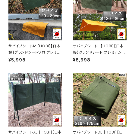
軍幕 ホビ オリーブドラブ【MAD
E IN JAPAN】
サバイブシートM [HOBI]【日本
サバイブシートL [HOBI]【日本
製】グランドシートソロ プレミア
製】グランドシート プレミアム帆
ム帆布 強力防水パラフィン加工
布 強力防水パラフィン加工 [無
¥5,998
¥8,998
[無骨でタフ] 8ヶ所頑丈ハトメ
骨でタフ] 10ヶ所頑丈ハトメ 厚
厚手 マルチシート マット 風避け
手 マルチシート マット 風避け
焚き火 陣幕 コンパクト アウトド
焚き火 陣幕 コンパクト アウトド
ア キャンプ レジャー ホビ オリ
ア キャンプ レジャー ホビ オリ
ーブドラブ/キャメルオレンジ【M
ーブドラブ/キャメルオレンジ【M
ADE IN JAPAN】
ADE IN JAPAN】
サバイブシートXL [HOBI]【日本
サバイブシートDL [HOBI]【日