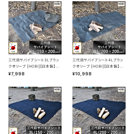
テントシート タープ 陣幕 キャン
テントシート タープ 陣幕 キャン
プ 焚火 風避け アウトドアレジ
プ 焚火 風避け アウトドア レジ
ャー マット 軍幕 [MADE IN JA
ャーシート マット 軍幕 [MADE I
PAN]
N JAPAN]
三代目サバイブシート3Lブラッ
三代目サバイブシート4Lブラッ
クオリーブ [HOBI]【日本製】グ
クオリーブ [HOBI]【日本製】グ
ランドシート 極軽上質帆布 撥水
ランドシート 極軽上質帆布 撥水
¥7,998
¥10,998
パラフィン加工 [無骨でタフ] 軽
パラフィン加工 [無骨でタフ] 軽
量マルチシート 頑丈ハトメ×4
量マルチシート 頑丈ハトメ×4
テントシート タープ 陣幕 キャン
テントシート タープ 陣幕 キャン
プ 焚火 風避け アウトドア レジ
プ 焚火 風避け アウトドア レジ
ャーシート マット 軍幕 [MADE I
ャーシート マット 軍幕 [MADE I
N JAPAN]
N JAPAN]