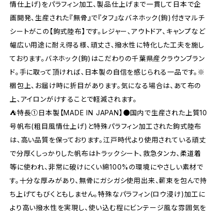
情仕上げ)をパラフィン加工、製品仕上げまで一貫して日本で企
画開発、生産された『無骨』で『タフ』なバネホック(鉤)付きマルチ
シートがこの【鉤式陸布】です。レジャー、アウトドア、キャンプなど
幅広い用途に耐え得る様、頑丈さ、撥水性に特化した工夫を施し
ております。バネホック(鉤)はこだわりの千葉県産クラウンブラン
ド。手に取って頂ければ、日本製の自信を感じられる一品です。※
梱包上、お届け時に折目があります。気になる場合は、あて布の
上、アイロンがけすることで軽減されます。
⛺特長①日本製【MADE IN JAPAN】●国内で生産された上質10
号帆布(粗目風情仕上げ)と特殊パラフィン加工された鉤式陸布
は、高い品質を保っております。江戸時代より使用されている頑丈
で分厚くしっかりした帆布はトラックシート、救急タンカ、柔道着
等に使われ、非常に破けにくい綿100%の環境にやさしい素材で
す。十分な厚みがあり、無骨にガシガシ使用出来、薪束を包んで持
ち上げてもびくともしません。特殊なパラフィン(ロウ浸け)加工に
より高い撥水性を実現し、使い込む程にビンテージ風な雰囲気を