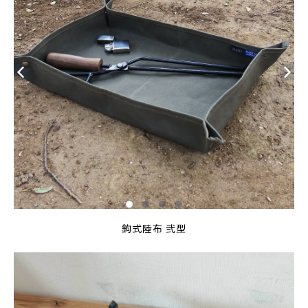
鉤式陸布 弐型