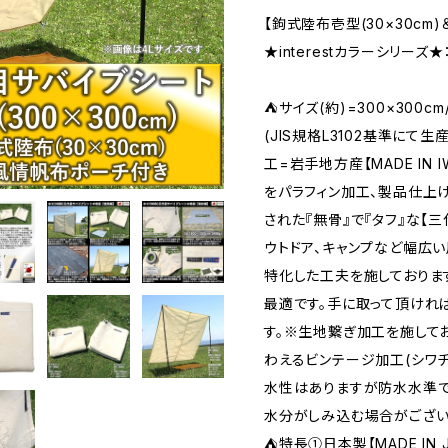
【鉤式陸布壱型(30×30cm
★interestカラーシリー
⛺サイズ(約)=300×300c
(JIS規格L3102基準にて
工=岩手地方産【MADE IN 
をパラフィン加工、製品仕上
された『無骨』で『タフ』な【
ウトドア、キャンプなど幅広
特化した工夫を施しておりま
最適です。手に取って頂けれ
す。※生地繋ぎ加工を施して
わえるビンテージ加工(シワチ
水性はありますが防水水準で
水分がしみ込む場合がござい
⛺特長①日本製【MADE IN 