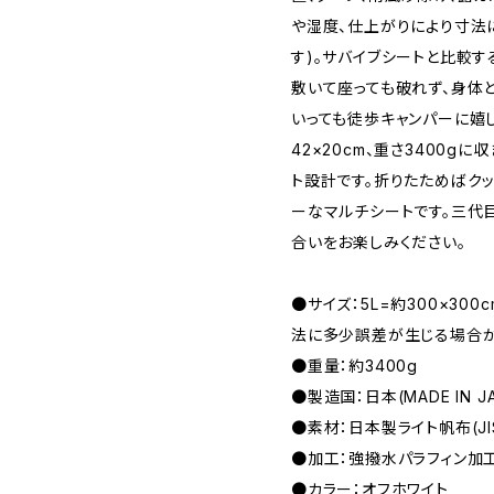
や湿度、仕上がりにより寸法
す)。サバイブシートと比較
敷いて座っても破れず、身体
いっても徒歩キャンパーに嬉
42×20cm、重さ3400g
ト設計です。折りたためばクッ
ーなマルチシートです。三代
合いをお楽しみください。
●サイズ：5L=約300×30
法に多少誤差が生じる場合が
●重量：約3400g
●製造国：日本(MADE IN JA
●素材：日本製ライト帆布(JI
●加工：強撥水パラフィン加
●カラー：オフホワイト