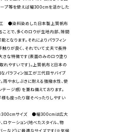
ープ等を使えば幅300cmを活かした
加工 ●染料染めした日本製上質帆布
ることで、多くのロウが生地内部、隙間
可能となります。それによりパラフィン
手触りが良く、それでいて丈夫で長持
大きな特徴です(表面のみのロウ塗り
が取れやすいです)。上質帆布と日本の
なパラフィン加工が三代目サバイブ
す。雨や水しぶきに耐える強撥水性、使
ンテージ感）を兼ね備えております。
子様も座ったり寝そべったりしやすい
×300cmサイズ ●幅300cmは広大
、ロケーション(地べたスタイル、物
バーなど)に最適なサイズです(※気候