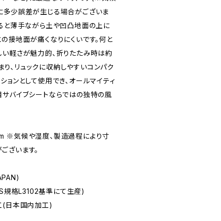
に多少誤差が生じる場合がございま
すると薄手ながら土や凹凸地面の上に
との接地面が痛くなりにくいです。何と
しい軽さが魅力的、折りたたみ時は約
に収まり、リュックに収納しやすいコンパク
ションとして使用でき、オールマイティ
目サバイブシートならではの独特の風
0cm ※気候や湿度、製造過程により寸
ございます。
PAN)
S規格L3102基準にて生産)
工(日本国内加工)