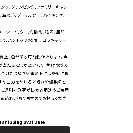
ャンプ、グランピング、ファミリーキャン
、海水浴、プール、登山、ハイキング、
ャーシート、タープ、撮影、物置、風除
り、ハンモック(物置)、ログキャリー、
質上、色が移る可能性があります。当
が当たると穴が空いたり、焦げや燃え
近づけたり焚き火等の下には絶対に敷
剰な圧力をかけると破れや破損の恐
品に過剰な負荷が掛かる用途やご使用
る恐れがありますのでお控えくださ
l shipping available