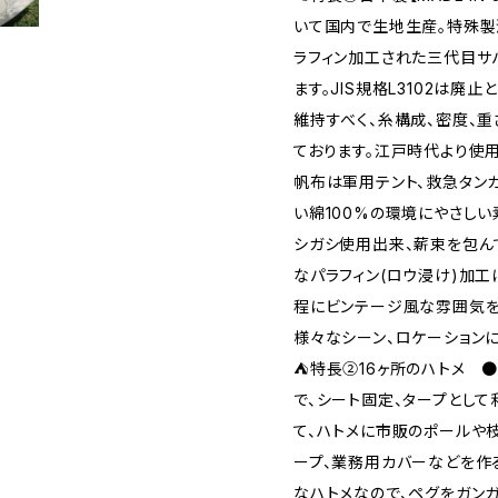
いて国内で生地生産。特殊製
ラフィン加工された三代目サ
ます。JIS規格L3102は廃
維持すべく、糸構成、密度、
ております。江戸時代より使
帆布は軍用テント、救急タン
い綿100%の環境にやさし
シガシ使用出来、薪束を包ん
なパラフィン(ロウ浸け)加
程にビンテージ風な雰囲気を
様々なシーン、ロケーション
⛺特長②16ヶ所のハトメ 
で、シート固定、タープとして
て、ハトメに市販のポールや
ープ、業務用カバーなどを作る
なハトメなので、ペグをガン