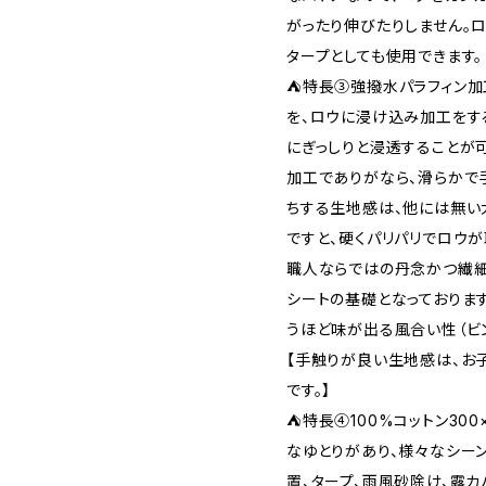
がったり伸びたりしません。ロ
タープとしても使用できます。
⛺特長③強撥水パラフィン
を、ロウに浸け込み加工をす
にぎっしりと浸透することが
加工でありがなら、滑らかで
ちする生地感は、他には無い
ですと、硬くパリパリでロウ
職人ならではの丹念かつ繊細
シートの基礎となっておりま
うほど味が出る風合い性（ビ
【手触りが良い生地感は、お
です。】
⛺特長④100%コットン300
なゆとりがあり、様々なシーン
置、タープ、雨風砂除け、露カ