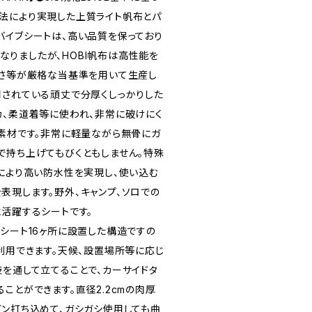
法により実現した上質ライト帆布とパ
バイブシートは、高い品質を保っており
止となりましたが、HOBI帆布は高性能を
重さ等が厳格な当基準を用いて生産し
用されている頑丈で分厚くしっかりした
カ、柔道着等に使われ、非常に破けにく
い素材です。非常に軽量ながら無骨にガ
で持ち上げてもびくともしません。特殊
工により高い防水性を実現し、使い込む
表現します。野外、キャンプ、ソロでの
に活躍するシートです。
●シート16ヶ所に設置した構造ですの
利用できます。天候、設置場所等に応じ
枝を通して立てることで、カーサイドタ
ことができます。直径2.2cmの肉厚
ガン打ち込めて、ガシガシ使用しても曲