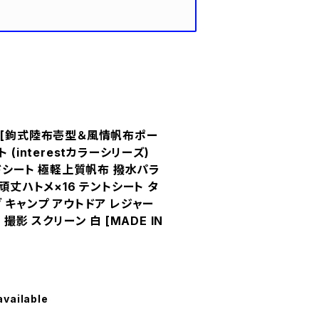
 [鉤式陸布壱型＆風情帆布ポー
 (interestカラーシリーズ)
ンドシート 極軽上質帆布 撥水パラ
頑丈ハトメ×16 テントシート タ
 キャンプ アウトドア レジャー
撮影 スクリーン 白 [MADE IN
available