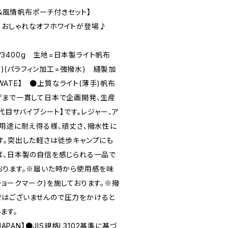
)＆風情帆布ポーチ付きセット】
ズ★：おしゃれなオフホワイトが登場♪
m/3400g 生地=日本製ライト帆布
生産)(パラフィン加工=強撥水) 縫製加
IWATE】 ●上質なライト(薄手)帆布
げまで一貫して日本で企画開発、生産
三代目サバイブシート】です。レジャー、ア
い用途に耐え得る様、頑丈さ、撥水性に
す。突出した軽さは徒歩キャンプにも
ば、日本製の自信を感じられる一品で
おります。※届いた時から使用感を味
ョークマーク)を施しております。※撥
はございませんので圧力をかけると
ます。
JAPAN】●JIS規格L3102基準に基づ