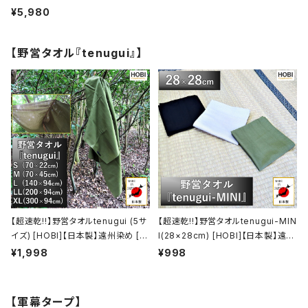
のブラックコート鉄 [無骨でタフ] 煙
¥5,980
突サイズ(13.5×6×6cm) DANRO
本体別売【MADE IN JAPAN】
【野営タオル『tenugui』】
【超速乾!!】野営タオルtenugui (5サ
【超速乾!!】野営タオルtenugui-MIN
イズ) [HOBI]【日本製】遠州染め [職
I(28×28cm) [HOBI]【日本製】遠州
人による注染] シャンタン生地/綿10
染め [職人による注染] シャンタン生
¥1,998
¥998
0% 吸水速乾 手拭い 軽量 薄手 バ
地/綿100% 吸水速乾 手拭い 軽量
スタオル フェイスタオル スポーツタ
薄手 ハンカチ スポーツタオル キャ
オル ジム 風呂敷 テーブルクロス キ
ンプ レジャー ホビ【MADE IN JAP
【軍幕タープ】
ャンプ レジャー ホビ 【MADE IN JA
AN】