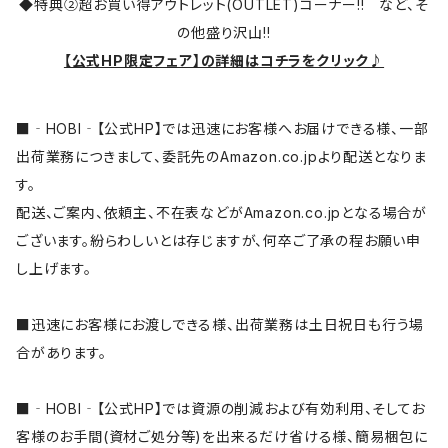
◆特典②超お買い得アウトレット(OUTLET)コーナー!! など、そ
の他盛り沢山!!
【公式HP限定フェア】の詳細はコチラをクリック♪
■‐HOBI‐【公式HP】では迅速にお客様へお届けできる様、一部
出荷業務につきまして、委託先のAmazon.co.jpより配送となりま
す。
配送、ご案内、依頼主、不在表などがAmazon.co.jpとなる場合が
ございます。紛らわしいとは存じますが、何卒ご了承の程お願い申
し上げます。
■迅速にお客様にお渡しできる様、出荷業務は土日祝日も行う場
合があります。
■‐HOBI‐【公式HP】では資源の削減および有効利用、そしてお
客様のお手間(資材ご処分等)を出来るだけ省ける様、簡易梱包に