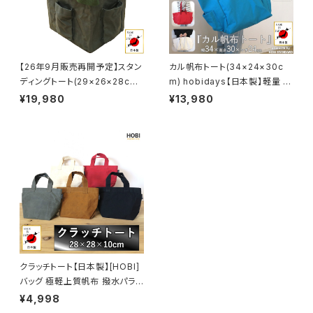
量 鞄 包 bag かばん カジュア
ト 軽量 鞄 包 bag かばん カジ
ル キャンバス A4 オシャレ おし
ュアル キャンバス A3 オシャレ
ゃれ [MADE IN JAPAN]
おしゃれ [MADE IN JAPAN]
【26年9月販売再開予定】スタン
カル帆布トート(34×24×30c
ディングトート(29×26×28cm)
m) hobidays【日本製】軽量 大
【日本製】[HOBI] 上質帆布(粗
容量 トートバッグ キャンプ女子
¥19,980
¥13,980
目風情仕上げ) 撥水パラフィン
旅行 アウトドア 誕生日 プレゼ
加工[無骨でタフ] 2WAY アルミ
ント 祝い レディース メンズ ギフ
ロールテーブルM3713装着可
ト マザーズバッグ ファザーズバ
能 ミリタリー アンモボックス ツ
ッグ コンパクト 鞄 包 bag かば
ール コンテナ ギア収納 軽量 鞄
ん カジュアル キャンバス A4 B
かばん キャンプ 【MADE IN JA
4 PC [MADE IN JAPAN]
PAN】
クラッチトート【日本製】[HOBI]
バッグ 極軽上質帆布 撥水パラフ
ィン加工 [無骨でタフ] チョイ持
¥4,998
ち(財布 鍵 スマホ) 丸洗い可能