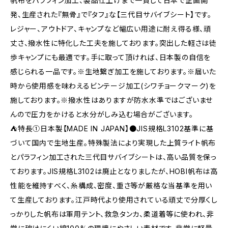
帆布をパラフィン加工、製品仕上げまで一貫して日本で企画開
発、生産された『無骨』で『タフ』な【三代目サバイブシート】です。
レジャー、アウトドア、キャンプなど幅広い用途に耐え得る様、頑
丈さ、撥水性に特化した工夫を施しております。突出した軽さは徒
歩キャンプにも最適です。手に取って頂ければ、日本製の自信を
感じられる一品です。※生地繋ぎ加工を施しております。※届いた
時から使用感を味わえるビンテージ加工(シワチョークマーク)を
施しております。※撥水性はありますが防水水準ではございませ
んので圧力をかけると水分がしみ込む場合がございます。
⛺特長①日本製【MADE IN JAPAN】●JIS規格L3102基準に基
づいて国内で生地生産。特殊製法により実現した上質ライト帆布
とパラフィン加工された三代目サバイブシートは、高い品質を保っ
ております。JIS規格L3102は廃止となりましたが、HOBI帆布は高
性能を維持すべく、糸構成、密度、重さ等が厳格な当基準を用い
て生産しております。江戸時代より使用されている頑丈で分厚くし
っかりした帆布は軍用テント、救急タンカ、柔道着等に使われ、非