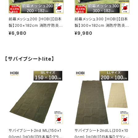
前幕メッシュ200 [HOBI]【日本
前幕メッシュ300 [HOBI]【日本
製】200×182cm 消防庁防炎規
製】300×182cm 消防庁防炎規
格適合品 [無骨でタフ] 頑丈ハト
格適合品 [無骨でタフ] 頑丈ハト
¥6,980
¥9,980
メ8カ所 スクリーン 砂よけ 日よ
メ8カ所 スクリーン 砂よけ 日よ
け タープ 車載 キャンプ アウト
け タープ 車載 キャンプ アウト
ドア レジャー 園芸 エクステリ
ドア レジャー 園芸 エクステリ
ア ホビ ブラック [MADE IN JA
ア ホビ ブラック [MADE IN JA
【サバイブシートlite】
PAN]
PAN]
サバイブシート2nd ML(150×1
サバイブシート2ndLL(200×10
00cm) [HOBI]【日本製】グラン
0cm) [HOBI]【日本製】グランド