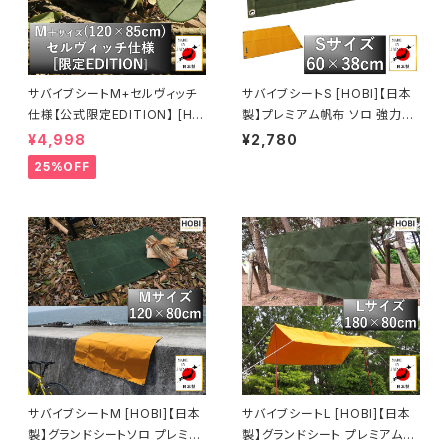
サバイブシートM+セルヴィッチ
サバイブシートS [HOBI]【日本
仕様【公式限定EDITION】 [HO
製】プレミアム帆布 ソロ 強力防
BI]【日本製】グランドシートソロ
水パラフィン加工 [無骨でタフ]
¥4,998
¥2,780
プレミアム帆布 強力防水パラフ
4ヶ所頑丈ハトメ 厚手 マルチシ
25%OFF
ィン加工 [無骨でタフ] 頑丈ハト
ート 座布団 マット 風避け 焚き
メ 厚手 マルチシート マット 風
火 陣幕 コンパクト アウトドア
避け 焚き火 陣幕 前幕 コンパク
キャンプ レジャー ホビ【MADE
ト アウトドア キャンプ レジャー
IN JAPAN】
軍幕 ホビ オリーブドラブ【MAD
E IN JAPAN】
サバイブシートM [HOBI]【日本
サバイブシートL [HOBI]【日本
製】グランドシートソロ プレミア
製】グランドシート プレミアム帆