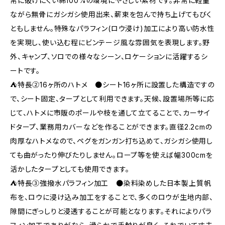
常に破けにくい綿100%の環境にやさしい素材です。非常に軽量
ながら無骨にガシガシ使用出来、薪束を包んで持ち上げてもびく
ともしません。特殊なパラフィン(ロウ浸け)加工により高い防水性
を実現し、使い込む程にビンテージ風な雰囲気を表現します。野
外、キャンプ、ソロでの様々なシーン、ロケーションに活躍するシ
ートです。
⛺特長②16ヶ所のハトメ ●シート16ヶ所に設置した構造ですの
で、シート固定、タープとして利用できます。天候、設置場所等に応
じて、ハトメに市販のポールや枝を通して立てることで、カーサイ
ドタープ、業務用カバーなどを作ることができます。直径2.2cmの
肉厚なハトメなので、ペグをガンガン打ち込めて、ガシガシ使用し
ても曲がったり伸びたりしません。ロープ等を使えば幅300cmを
活かしたタープとしても使用できます。
⛺特長③強撥水パラフィン加工 ●染料染めした日本製上質帆
布を、ロウに浸け込み加工をすることで、多くのロウが生地内部、
隙間にぎっしりと浸透することが可能となります。それによりパラ