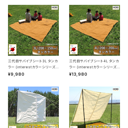
三代目サバイブシート3L タンカ
三代目サバイブシート4L タンカ
ラー (interestカラーシリーズ)
ラー (interestカラーシリーズ)
[HOBI]【日本製】極軽上質帆布
[HOBI]【日本製】極軽上質帆布
¥9,980
¥13,980
グランドシート 撥水パラフィン加
グランドシート 撥水パラフィン加
工 [無骨でタフ] 軽量マルチシー
工 [無骨でタフ] 軽量 マルチシ
ト 頑丈ハトメ×4 キャンプ アウト
ート 頑丈ハトメ×4 キャンプ ア
ドア レジャー マット 海 ビーチ
ウトドア レジャー マット 海 ビー
おしゃれ タン [MADE IN JAPA
チ おしゃれ タン [MADE IN JA
N]
PAN]