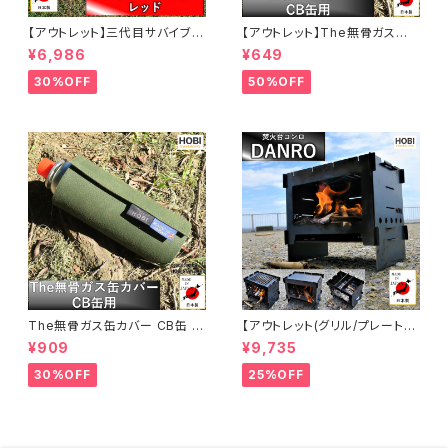
【アウトレット】三代目サバイブシ
【アウトレット】The無骨ガス缶
ート3L レッド (interestカラー
カバー CB缶 カバー [HOBI]【日
¥6,986
¥649
シリーズ) [HOBI]【日本製】極軽
本製】プレミアム帆布ナロー [無
上質帆布 グランドシート 撥水パ
骨でタフ] キャンプ ホビ オリー
30%OFF
50%OFF
ラフィン加工 [無骨でタフ] 軽量
ブドラブ [MADE IN JAPAN]
マルチシート 頑丈ハトメ×4 キャ
ンプ アウトドア レジャー マット
海 ビーチ おしゃれ 赤 [MADE I
N JAPAN]
The無骨ガス缶カバー CB缶 カ
【アウトレット(グリル/プレート無
バー [HOBI]【日本製】プレミア
し)】焚火台コンロ『DANRO』
¥909
¥9,735
ム帆布ナロー [無骨でタフ] キャ
【日本製】[HOBI] 漆黒のブラッ
ンプ ホビ オリーブドラブ [MAD
クコート鉄 [無骨でタフ] 3WAY
30%OFF
25%OFF
E IN JAPAN]
グリル＆プレート＆ゴトク 歪みに
くい重厚鉄 (21.5×15.5×19cm)
ソロキャンプ 薪 ロケットストー
ブ [MADE IN JAPAN]