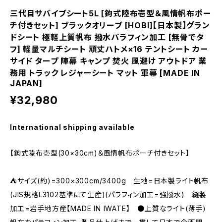
三代目サバイブシート5L [鉤式陸布壱型＆風情帆布ポー
チ付きセット] ブラックオリーブ [HOBI]【日本製】グラン
ドシート 極軽上質帆布 撥水パラフィン加工 [無骨でタ
フ] 軽量マルチシート 頑丈ハトメ×16 テントシート カー
サイド タープ 陣幕 キャンプ 焚火 風避け アウトドア 業
務用 トラック レジャーシート マット 軍幕 [MADE IN
JAPAN]
¥32,980
International shipping available
【鉤式陸布壱型(30×30cm)＆風情帆布ポーチ付きセット】
⛺サイズ(約)=300×300cm/3400g 生地=日本製ライト帆布
(JIS規格L3102基準にて生産)(パラフィン加工=強撥水) 縫製
加工=岩手地方産【MADE IN IWATE】 ●上質なライト(薄手)