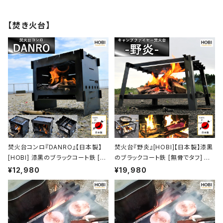
綿コットン100% 鞄 かばん ba
g 包 ミニ コンパクト 男女兼用
【焚き火台】
セカンド 車載 [MADE IN JAPA
N]
焚火台コンロ『DANRO』【日本製】
焚火台『野炎』[HOBI]【日本製】漆黒
[HOBI] 漆黒のブラックコート鉄 [無
のブラックコート鉄 [無骨でタフ] マ
骨でタフ] 3WAY グリル＆プレート＆
ルチゴトク 41×38×24.5cm 歪みに
¥12,980
¥19,980
ゴトク 歪みにくい重厚鉄 (21.5×15.
くい重厚鉄 キャンプファイヤー ファ
5×19cm) ソロキャンプ 薪 ロケット
イア グリル バーベキュー 焼き鳥 炭
ストーブ [MADE IN JAPAN]
火焼 コンロ 焚き火台 たき火台 taki
bi アウトドア レジャー ホビ【MADE
IN JAPAN】