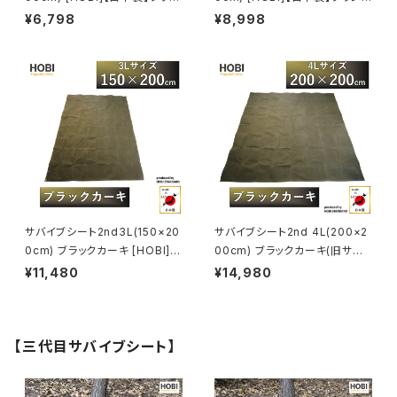
ドシート 上質高級帆布(粗目風
シート 上質高級帆布(粗目風情
¥6,798
¥8,998
情仕上げ) 撥水パラフィン加工
仕上げ) 撥水パラフィン加工 [無
[無骨でタフ] 厚手 マルチ 車載
骨でタフ] 厚手 マルチ 車載 ラゲ
ラゲッジマット 頑丈ハトメ 陣幕
ッジマット 頑丈ハトメ 陣幕 キャ
キャンプ 焚火 風避け アウトドア
ンプ 焚火 風避け アウトドア レ
レジャー 軍幕 ブラックカーキ
ジャー マット 軍幕 ブラックカー
[MADE IN JAPAN]
キ/サンド [MADE IN JAPAN]
サバイブシート2nd3L(150×20
サバイブシート2nd 4L(200×2
0cm) ブラックカーキ [HOBI]
00cm) ブラックカーキ(旧サバ
【日本製】グランドシート 上質高
イブシートlite) [HOBI]【日本
¥11,480
¥14,980
級帆布(粗目風情仕上げ) 撥水
製】グランドシート 上質高級帆
パラフィン加工 [無骨でタフ] 厚
布(粗目風情仕上げ) 撥水パラフ
手 マルチ 車載 頑丈ハトメ 陣幕
ィン加工 [無骨でタフ] 厚手 マル
キャンプ 焚火 風避け アウトドア
チシート 頑丈ハトメ 陣幕 キャン
【三代目サバイブシート】
レジャー ラゲッジマット 軍幕
プ 焚火 風避け アウトドア レジ
[MADE IN JAPAN]
ャー マット 軍幕 [MADE IN JA