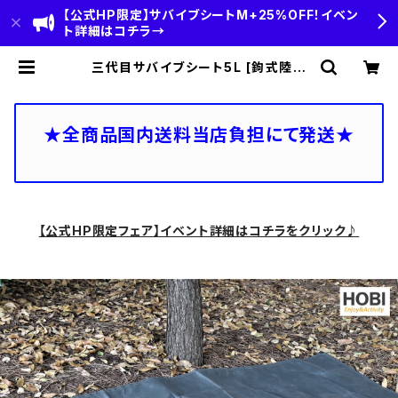
【公式HP限定】サバイブシートM+25%OFF！イベン
ト詳細はコチラ→
三代目サバイブシート5L [鉤式陸布
壱型＆風情帆布ポーチ付きセット] ブ
ラックオリーブ [HOBI]【日本製】グラ
ンドシート 極軽上質帆布 撥水パラフ
ィン加工 [無骨でタフ] 軽量マルチシ
★全商品国内送料当店負担にて発送★
ート 頑丈ハトメ×16 テントシート カ
ーサイド タープ 陣幕 キャンプ 焚火
風避け アウトドア 業務用 トラック レ
ジャーシート マット 軍幕 [MADE IN
JAPAN] | HOBI(ホビ)公式-HOBI
STANDARD‐【CAMP＆OUTDOO
R】
【公式HP限定フェア】イベント詳細はコチラをクリック♪