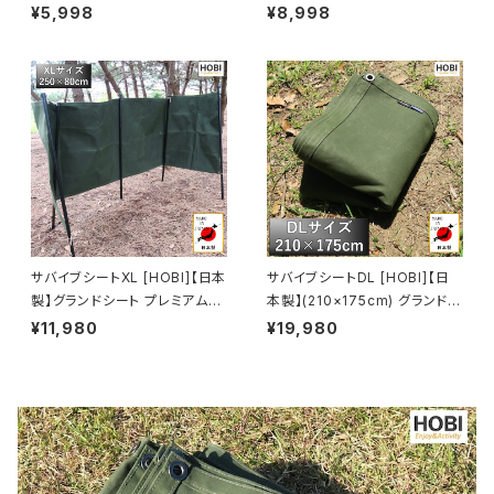
ム帆布 強力防水パラフィン加工
布 強力防水パラフィン加工 [無
¥5,998
¥8,998
[無骨でタフ] 8ヶ所頑丈ハトメ
骨でタフ] 10ヶ所頑丈ハトメ 厚
厚手 マルチシート マット 風避け
手 マルチシート マット 風避け
焚き火 陣幕 コンパクト アウトド
焚き火 陣幕 コンパクト アウトド
ア キャンプ レジャー ホビ オリ
ア キャンプ レジャー ホビ オリ
ーブドラブ/キャメルオレンジ【M
ーブドラブ/キャメルオレンジ【M
ADE IN JAPAN】
ADE IN JAPAN】
サバイブシートXL [HOBI]【日本
サバイブシートDL [HOBI]【日
製】グランドシート プレミアム帆
本製】(210×175cm) グランドシ
布 強力防水パラフィン加工 [無
ート プレミアム帆布(シャットル
¥11,980
¥19,980
骨でタフ] 10ヶ所頑丈ハトメ 厚
織機) 強力防水パラフィン加工
手 マルチシート マット 風避け
[無骨でタフ] 厚手 マルチシート
焚き火 陣幕 コンパクト アウトド
頑丈ハトメ×8 陣幕 キャンプ 焚
ア キャンプ レジャー ホビ HS1
火 ソロ 風避け マット 前幕 軍幕
8080 オリーブドラブ/キャメル
オリーブドラブ [MADE IN JAP
オレンジ【MADE IN JAPAN】
AN]