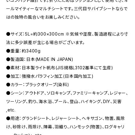
いコンパクト設計です。折りたためばクッションとして使用でき、オ
ールマイティーなマルチシートです。三代目サバイブシートならで
はの独特の風合いをお楽しみください。
●サイズ：5L=約300×300cm ※気候や湿度、製造過程により寸
法に多少誤差が生じる場合がございます。
●重量：約3400g
●製造国：日本(MADE IN JAPAN)
●素材：日本製ライト帆布(JIS規格L3102基準にて生産)
●加工：強撥水パラフィン加工(日本国内加工)
●カラー：ブラックオリーブ(染料)
●シーン：アウトドア、ソロキャンプ、ファミリーキャンプ、レジャー、
ツーリング、釣り、海水浴、プール、登山、ハイキング、DIY、災害
,etc.
●用途：グランドシート、レジャーシート、ヘキサゴン、物置、風除
け、砂除け、雨除け、陣幕、羽織り、ハンモック(物置)、ログキャリ