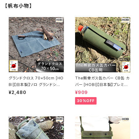
ア レジャー マット 海 ビーチ お
ア レジャー マット 海 ビーチ お
【帆布小物】
しゃれ 赤 [MADE IN JAPAN]
しゃれ 赤 [MADE IN JAPAN]
グランドクロス 70×50cm [HO
The無骨ガス缶カバー CB缶 カ
BI]【日本製】ソロ グランドシート
バー [HOBI]【日本製】プレミア
極軽上質帆布 撥水パラフィン加
ム帆布ナロー [無骨でタフ] キャ
¥2,480
¥909
工 [無骨でタフ] 軽量 マルチシ
ンプ ホビ オリーブドラブ [MAD
30%OFF
ート テーブルクロス キャンプ ミ
E IN JAPAN]
ニ 焚火 風避け アウトドア レジ
ャー 車載マット 工作 工具 園芸
軍幕 ブラックオリーブ [MADE I
N JAPAN]