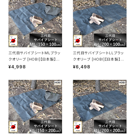
PAN]
三代目サバイブシートMLブラッ
三代目サバイブシートLLブラッ
クオリーブ [HOBI]【日本製】グ
クオリーブ [HOBI]【日本製】グ
ランドシート 極軽上質帆布 撥水
ランドシート 極軽上質帆布 撥水
¥4,998
¥6,498
パラフィン加工 [無骨でタフ] 軽
パラフィン加工 [無骨でタフ] 軽
量マルチシート 頑丈ハトメ×4
量マルチシート 頑丈ハトメ×4
テントシート タープ 陣幕 キャン
テントシート タープ 陣幕 キャン
プ 焚火 風避け アウトドアレジ
プ 焚火 風避け アウトドア レジ
ャー マット 軍幕 [MADE IN JA
ャーシート マット 軍幕 [MADE I
PAN]
N JAPAN]