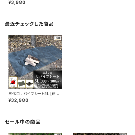
さみ トング ペグケース 強力防
¥3,980
水パラフィン加工 ［無骨でタフ]
バトニング ツールボックス キャ
ンプ アウトドア オリーブドラブ
最近チェックした商品
[アウトレット品] [MADE IN JA
PAN]
三代目サバイブシート5L [鉤式
陸布壱型＆風情帆布ポーチ付き
¥32,980
セット] ブラックオリーブ [HOBI]
【日本製】グランドシート 極軽上
質帆布 撥水パラフィン加工 [無
骨でタフ] 軽量マルチシート 頑
丈ハトメ×16 テントシート カー
セール中の商品
サイド タープ 陣幕 キャンプ 焚
火 風避け アウトドア 業務用 ト
ラック レジャーシート マット 軍