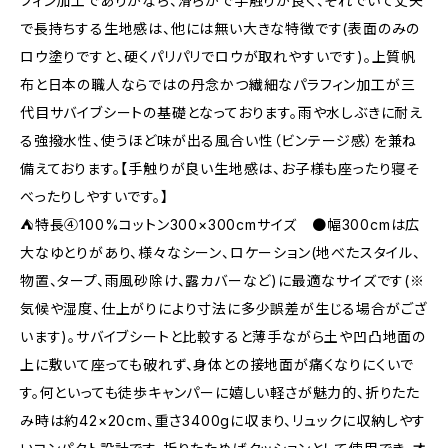
フィン加工でありがなら、滑らかで手触りが良く、それでいて丈夫
で長持ちする生地感は、他には無い大きな特徴です(表面のみの
ロウ塗りですと、硬くパリパリでロウが取れやすいです)。上質帆
布と日本の職人ならではの丹念かつ繊細なパラフィン加工が三
代目サバイブシートの基礎となっております。雨や水しぶきに耐え
る強撥水性、使うほど味が出る風合い性（ビンテージ感）を兼ね
備えております。【手触りが良い生地感は、お子様も座ったり寝そ
べったりしやすいです。】
⛺特長④100%コットン300×300cmサイズ ●幅300cmは広
大なゆとりがあり、様々なシーン、ロケーション(地べたスタイル、
物置、タープ、雨風砂除け、露カバーなど)に最適なサイズです(※
気候や湿度、仕上がりにより寸法に多少誤差が生じる場合がござ
います)。サバイブシートと比較すると薄手ながら土や凹凸地面の
上に敷いて座っても破れず、身体との接地面が痛くなりにくいで
す。何といっても徒歩キャンパーに嬉しい軽さが魅力的、折りたた
み時は約42×20cm、重さ3400gに収まり、リュックに収納しやす