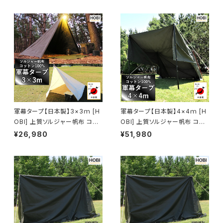
PAN】
軍幕タープ【日本製】3×3ｍ [H
軍幕タープ【日本製】4×4ｍ [H
OBI] 上質ソルジャー帆布 コット
OBI] 上質ソルジャー帆布 コット
ン100% [無骨でタフ] 強撥水パ
ン100% [無骨でタフ] 強撥水パ
¥26,980
¥51,980
ラフィン加工 頑丈ハトメ16カ所
ラフィン加工 頑丈ハトメ16カ所
収納ロープ付き グランドシート
収納ロープ付き グランドシート
300×300 ホビ ブラックオリー
400×400 ホビ ブラックオリー
ブ/オフホワイト【MADE IN JAP
ブ【MADE IN JAPAN】
AN】