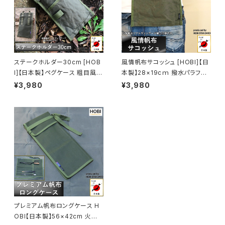
ステークホルダー30cm [HOB
風情帆布サコッシュ [HOBI]【日
I]【日本製】ペグケース 粗目風情
本製】28×19cｍ 撥水パラフィ
仕上げ帆布 撥水パラフィン加工
ン加工 [無骨でタフ] ショルダー
¥3,980
¥3,980
[無骨でタフ] (ベルトホルダー・
ストラップ付き ポーチ アウトド
ループ付き) ギア収納 工具 小物
ア ガジェット収納 キャンプ おし
傘 アウトドア キャンプ レジャー
ゃれ ホビ【MADE IN JAPAN】
ホビ [MADE IN JAPAN]
プレミアム帆布ロングケース H
OBI【日本製】56×42cm 火ば