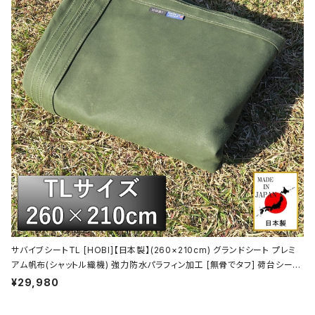
サバイブシートTL [HOBI]【日本製】(260×210cm) グランドシート プレミ
アム帆布(シャットル織機) 強力防水パラフィン加工 [無骨でタフ] 荷台シート
２号 トラックシート 軽トラ 厚手 マルチシート 頑丈真鍮ハトメ×16 陣幕 キャ
¥29,980
ンプ 焚火 ソロ 軍幕 オリーブドラブ [MADE IN JAPAN]