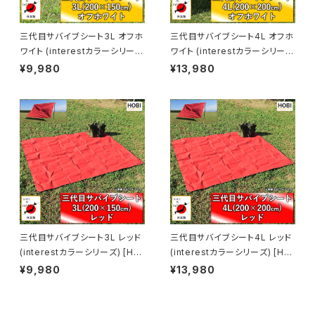
三代目サバイブシート3L オフホ
三代目サバイブシート4L オフホ
ワイト (interestカラーシリー
ワイト (interestカラーシリー
ズ) [HOBI]【日本製】極軽上質
ズ) [HOBI]【日本製】極軽上質
¥9,980
¥13,980
帆布シート グランドシート 撥水
帆布 グランドシート 撥水パラフ
パラフィン加工 [無骨でタフ] 軽
ィン加工 [無骨でタフ] 軽量 マル
量 マルチシート 頑丈ハトメ×4
チシート 頑丈ハトメ×4 キャンプ
キャンプ アウトドア レジャー マ
アウトドア レジャー マット 海 ビ
ット 海 ビーチ おしゃれ 白 [MA
ーチ おしゃれ 白 [MADE IN JA
DE IN JAPAN]
PAN]
三代目サバイブシート3L レッド
三代目サバイブシート4L レッド
(interestカラーシリーズ) [HO
(interestカラーシリーズ) [HO
BI]【日本製】極軽上質帆布 グラ
BI]【日本製】極軽上質帆布 グラ
¥9,980
¥13,980
ンドシート 撥水パラフィン加工
ンドシート 撥水パラフィン加工
[無骨でタフ] 軽量マルチシート
[無骨でタフ] 軽量 マルチシート
頑丈ハトメ×4 キャンプ アウトド
頑丈ハトメ×4 キャンプ アウトド