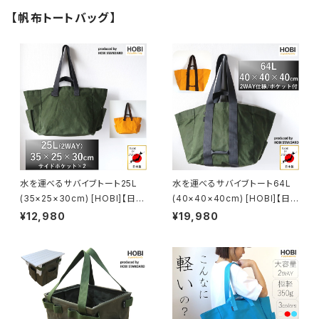
【帆布トートバッグ】
水を運べるサバイブトート25L
水を運べるサバイブトート64L
(35×25×30cm) [HOBI]【日本
(40×40×40cm) [HOBI]【日
製】プレミアム帆布(シャットル織
本製】プレミアム帆布(シャットル
¥12,980
¥19,980
機) 強力防水パラフィン加工 [無
織機) 強力防水パラフィン加工
骨でタフ] (外側ポケット×2付き)
[無骨でタフ] 厚手 特大容量 旅
厚手大容量トートバッグ メンズ
行 出張 機内持込 トートバッグ
レディース サスティナブル エコ
メンズ レディース サスティナブ
薪 ログキャリー ツールボックス
ル エコ ログキャリー ツールボッ
コンテナ 収納 ソロ キャンプ ア
クス コンテナ 収納 ソロ キャン
ウトドア レジャー コンパクト 軽
プ アウトドア レジャー コンパク