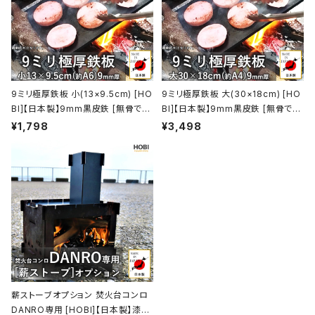
9ミリ極厚鉄板 小(13×9.5cm) [HO
9ミリ極厚鉄板 大(30×18cm) [HO
BI]【日本製】9mm黒皮鉄 [無骨でタ
BI]【日本製】9mm黒皮鉄 [無骨でタ
フ] 業務用 グリルプレート キャンプ
フ] 業務用 厨房 店舗 焼肉 焼き鳥 グ
¥1,798
¥3,498
ファイア バーベキュー コンロ 焚火
リルプレート キャンプ ファイア バー
たき火 takibi アウトドア レジャー
ベキュー コンロ 焚火 たき火 アウト
ホビ【MADE IN JAPAN】
ドア レジャー ホビ【MADE IN JAP
AN】
薪ストーブオプション 焚火台コンロ
DANRO専用 [HOBI]【日本製】漆黒