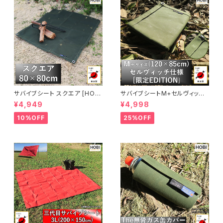
幕 [MADE IN JAPAN]
サバイブシート スクエア [HOB
サバイブシートM+セルヴィッチ
I]【日本製】グランドシートソロ
仕様【公式限定EDITION】 [HO
¥4,949
¥4,998
プレミアム帆布 強力防水パラフ
BI]【日本製】グランドシートソロ
ィン加工 [無骨でタフ] 車載 ラゲ
プレミアム帆布 強力防水パラフ
10%OFF
25%OFF
ッジマット 頑丈ハトメ 厚手 マル
ィン加工 [無骨でタフ] 頑丈ハト
チ 風避け 焚き火 陣幕 前幕 車
メ 厚手 マルチシート マット 風
載 アウトドア キャンプ レジャー
避け 焚き火 陣幕 前幕 コンパク
軍幕 ホビ オリーブドラブ【MAD
ト アウトドア キャンプ レジャー
E IN JAPAN】
軍幕 ホビ オリーブドラブ【MAD
E IN JAPAN】