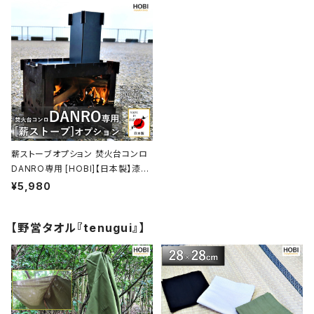
たき火 takibi アウトドア レジャー
ベキュー コンロ 焚火 たき火 アウト
ホビ【MADE IN JAPAN】
ドア レジャー ホビ【MADE IN JAP
AN】
薪ストーブオプション 焚火台コンロ
DANRO専用 [HOBI]【日本製】漆黒
のブラックコート鉄 [無骨でタフ] 煙
¥5,980
突サイズ(13.5×6×6cm) DANRO
本体別売【MADE IN JAPAN】
【野営タオル『tenugui』】