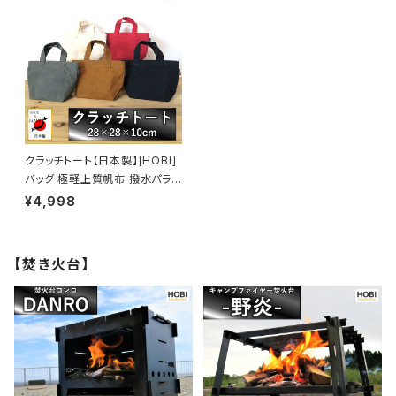
ロールテーブルM3713装着可
ト マザーズバッグ ファザーズバ
能 ミリタリー アンモボックス ツ
ッグ コンパクト 鞄 包 bag かば
ール コンテナ ギア収納 軽量 鞄
ん カジュアル キャンバス A4 B
かばん キャンプ 【MADE IN JA
4 PC [MADE IN JAPAN]
PAN】
クラッチトート【日本製】[HOBI]
バッグ 極軽上質帆布 撥水パラフ
ィン加工 [無骨でタフ] チョイ持
¥4,998
ち(財布 鍵 スマホ) 丸洗い可能
綿コットン100% 鞄 かばん ba
g 包 ミニ コンパクト 男女兼用
【焚き火台】
セカンド 車載 [MADE IN JAPA
N]