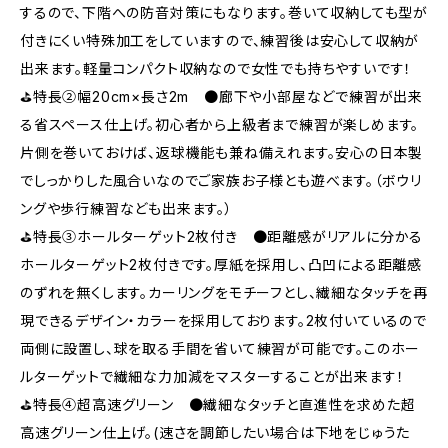
するので、下階への防音対策にもなります。巻いて収納しても型が
付きにくい特殊加工をしていますので、練習後は安心して収納が
出来ます。軽量コンパクト収納なので女性でも持ちやすいです！
⛳特長②幅20cm×長さ2m ●廊下や小部屋などで練習が出来
る省スペース仕上げ。初心者から上級者まで練習が楽しめます。
片側を巻いておけば、返球機能も兼ね備えれます。安心の日本製
でしっかりした風合いなのでご家族お子様とも遊べます。（ボウリ
ングや歩行練習なども出来ます。）
⛳特長③ホールターゲット2枚付き ●距離感がリアルに分かる
ホールターゲット2枚付きです。厚紙を採用し、凸凹による距離感
のずれを無くします。カーリングをモチーフとし、繊細なタッチを再
現できるデザイン・カラーを採用しております。2枚付いているので
両側に設置し、球を取る手間を省いて練習が可能です。このホー
ルターゲットで繊細な力加減をマスターすることが出来ます！
⛳特長④超高速グリーン ●繊細なタッチと直進性を求めた超
高速グリーン仕上げ。(速さを調節したい場合は下地をじゅうた