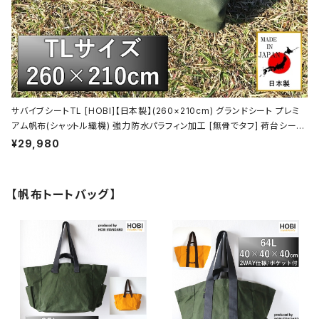
サバイブシートTL [HOBI]【日本製】(260×210cm) グランドシート プレミ
アム帆布(シャットル織機) 強力防水パラフィン加工 [無骨でタフ] 荷台シート
２号 トラックシート 軽トラ 厚手 マルチシート 頑丈真鍮ハトメ×16 陣幕 キャ
¥29,980
ンプ 焚火 ソロ 軍幕 オリーブドラブ [MADE IN JAPAN]
【帆布トートバッグ】