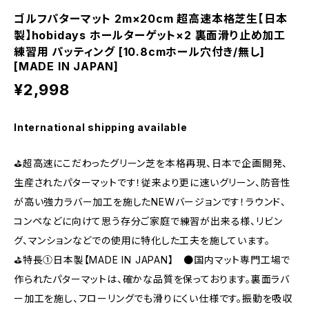
ゴルフパターマット 2m×20cm 超高速本格芝生【日本
製】hobidays ホールターゲット×2 裏面滑り止め加工
練習用 パッティング [10.8cmホール穴付き/無し]
[MADE IN JAPAN]
¥2,998
International shipping available
⛳超高速にこだわったグリーン芝を本格再現、日本で企画開発、
生産されたパターマットです！従来より更に速いグリーン、防音性
が高い強力ラバー加工を施したNEWバージョンです！ラウンド、
コンペなどに向けて思う存分ご家庭で練習が出来る様、リビン
グ、マンションなどでの使用に特化した工夫を施しています。
⛳特長①日本製【MADE IN JAPAN】 ●国内マット専門工場で
作られたパターマットは、確かな品質を保っております。裏面ラバ
ー加工を施し、フローリングでも滑りにくい仕様です。振動を吸収