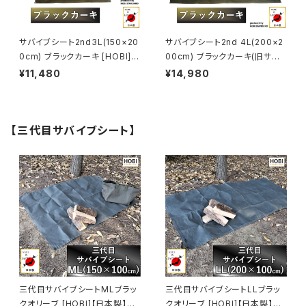
サバイブシート2nd3L(150×20
サバイブシート2nd 4L(200×2
0cm) ブラックカーキ [HOBI]
00cm) ブラックカーキ(旧サバ
【日本製】グランドシート 上質高
イブシートlite) [HOBI]【日本
¥11,480
¥14,980
級帆布(粗目風情仕上げ) 撥水
製】グランドシート 上質高級帆
パラフィン加工 [無骨でタフ] 厚
布(粗目風情仕上げ) 撥水パラフ
手 マルチ 車載 頑丈ハトメ 陣幕
ィン加工 [無骨でタフ] 厚手 マル
キャンプ 焚火 風避け アウトドア
チシート 頑丈ハトメ 陣幕 キャン
【三代目サバイブシート】
レジャー ラゲッジマット 軍幕
プ 焚火 風避け アウトドア レジ
[MADE IN JAPAN]
ャー マット 軍幕 [MADE IN JA
PAN]
三代目サバイブシートMLブラッ
三代目サバイブシートLLブラッ
クオリーブ [HOBI]【日本製】グ
クオリーブ [HOBI]【日本製】グ