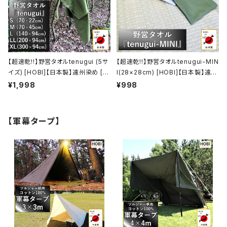
【超速乾!!】野営タオルtenugui (5サ
【超速乾!!】野営タオルtenugui-MIN
イズ) [HOBI]【日本製】遠州染め [職
I(28×28cm) [HOBI]【日本製】遠州
人による注染] シャンタン生地/綿10
染め [職人による注染] シャンタン生
¥1,998
¥998
0% 吸水速乾 手拭い 軽量 薄手 バ
地/綿100% 吸水速乾 手拭い 軽量
スタオル フェイスタオル スポーツタ
薄手 ハンカチ スポーツタオル キャ
オル ジム 風呂敷 テーブルクロス キ
ンプ レジャー ホビ【MADE IN JAP
【軍幕タープ】
ャンプ レジャー ホビ 【MADE IN JA
AN】
PAN】