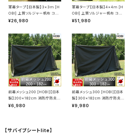
軍幕タープ【日本製】3×3ｍ [H
軍幕タープ【日本製】4×4ｍ [H
OBI] 上質ソルジャー帆布 コット
OBI] 上質ソルジャー帆布 コット
ン100% [無骨でタフ] 強撥水パ
ン100% [無骨でタフ] 強撥水パ
¥26,980
¥51,980
ラフィン加工 頑丈ハトメ16カ所
ラフィン加工 頑丈ハトメ16カ所
収納ロープ付き グランドシート
収納ロープ付き グランドシート
300×300 ホビ ブラックオリー
400×400 ホビ ブラックオリー
ブ/オフホワイト【MADE IN JAP
ブ【MADE IN JAPAN】
AN】
前幕メッシュ200 [HOBI]【日本
前幕メッシュ300 [HOBI]【日本
製】200×182cm 消防庁防炎規
製】300×182cm 消防庁防炎規
格適合品 [無骨でタフ] 頑丈ハト
格適合品 [無骨でタフ] 頑丈ハト
¥6,980
¥9,980
メ8カ所 スクリーン 砂よけ 日よ
メ8カ所 スクリーン 砂よけ 日よ
け タープ 車載 キャンプ アウト
け タープ 車載 キャンプ アウト
ドア レジャー 園芸 エクステリ
ドア レジャー 園芸 エクステリ
ア ホビ ブラック [MADE IN JA
ア ホビ ブラック [MADE IN JA
【サバイブシートlite】