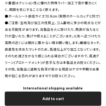
※裏面はクッション性に優れた特殊ラバー加工で音が響きにく
く、周囲を気にすることなく使えます。
●ホールシート直径サイズ:10.8cm（実際のホールカップと同寸）
●ご注意：生地及び加工の性質上、ゴム裏地に多少の斑点などが
ある可能性があります。当製品を火に掛けたり、熱源が当たると
穴が空いたり、焦げや燃えることがございます。火気へ近づけたり
高熱の近くには絶対に敷かない様お願い致します。繊細なタッチ、
直進性を求めたマットのため、高速仕上がり加工となっています。
そのため速さをかなり感じられる場合がございますので、高速グ
リーン(プロトーナメント)が苦手な方は本製品をお控えください。
その他、当製品に過剰な負荷が掛かる用途はケガや予期せぬ事
態が起こる恐れがありますのでお控えください。
International shipping available
Add to cart