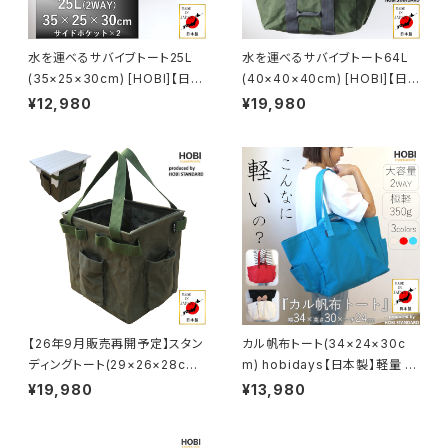
水を運べるサバイブトート25L
水を運べるサバイブトート64L
(35×25×30cm) [HOBI]【日本
(40×40×40cm) [HOBI]【日
製】プレミアム帆布(シャットル織
本製】プレミアム帆布(シャットル
¥12,980
¥19,980
機) 強力防水パラフィン加工 [無
織機) 強力防水パラフィン加工
骨でタフ] (外側ポケット×2付き)
[無骨でタフ] 厚手 特大容量 旅
厚手大容量トートバッグ メンズ
行 出張 機内持込 トートバッグ
レディース サスティナブル エコ
メンズ レディース サスティナブ
薪 ログキャリー ツールボックス
ル エコ ログキャリー ツールボッ
コンテナ 収納 ソロ キャンプ ア
クス コンテナ 収納 ソロ キャン
ウトドア レジャー コンパクト 軽
プ アウトドア レジャー コンパク
量 鞄 包 bag かばん カジュア
ト 軽量 鞄 包 bag かばん カジ
ル キャンバス A4 オシャレ おし
ュアル キャンバス A3 オシャレ
ゃれ [MADE IN JAPAN]
おしゃれ [MADE IN JAPAN]
【26年9月販売再開予定】スタン
カル帆布トート(34×24×30c
ディングトート(29×26×28cm)
m) hobidays【日本製】軽量 大
【日本製】[HOBI] 上質帆布(粗
容量 トートバッグ キャンプ女子
¥19,980
¥13,980
目風情仕上げ) 撥水パラフィン
旅行 アウトドア 誕生日 プレゼ
加工[無骨でタフ] 2WAY アルミ
ント 祝い レディース メンズ ギフ