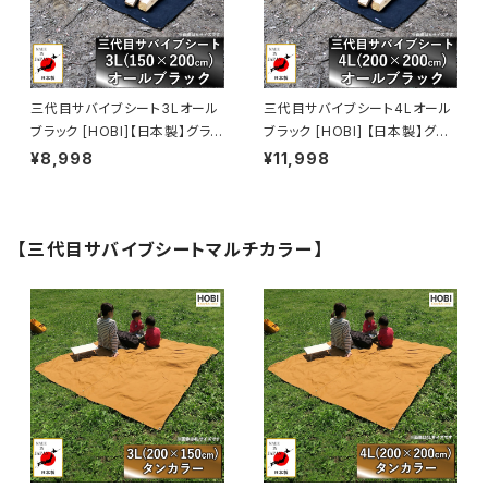
三代目サバイブシート3Lオール
三代目サバイブシート4Lオール
ブラック [HOBI]【日本製】グラン
ブラック [HOBI] 【日本製】グラ
ドシート 極軽上質帆布 撥水パラ
ンドシート 極軽上質帆布 撥水
¥8,998
¥11,998
フィン加工 [無骨でタフ] 軽量マ
パラフィン加工 [無骨でタフ] 軽
ルチシート 頑丈ハトメ×4 陣幕
量マルチシート 頑丈ハトメ×4
キャンプ 焚火 風避け アウトドア
陣幕 キャンプ 焚火 風避け アウ
レジャー マット 軍幕 黒 [MADE
トドアレジャー マット 軍幕 黒
【三代目サバイブシートマルチカラー】
IN JAPAN]
[MADE IN JAPAN]