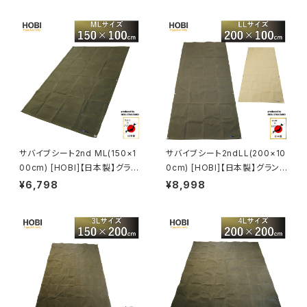
PAN]
PAN]
サバイブシート2nd ML(150×1
サバイブシート2ndLL(200×10
00cm) [HOBI]【日本製】グラン
0cm) [HOBI]【日本製】グランド
ドシート 上質高級帆布(粗目風
シート 上質高級帆布(粗目風情
¥6,798
¥8,998
情仕上げ) 撥水パラフィン加工
仕上げ) 撥水パラフィン加工 [無
[無骨でタフ] 厚手 マルチ 車載
骨でタフ] 厚手 マルチ 車載 ラゲ
ラゲッジマット 頑丈ハトメ 陣幕
ッジマット 頑丈ハトメ 陣幕 キャ
キャンプ 焚火 風避け アウトドア
ンプ 焚火 風避け アウトドア レ
レジャー 軍幕 ブラックカーキ
ジャー マット 軍幕 ブラックカー
[MADE IN JAPAN]
キ/サンド [MADE IN JAPAN]