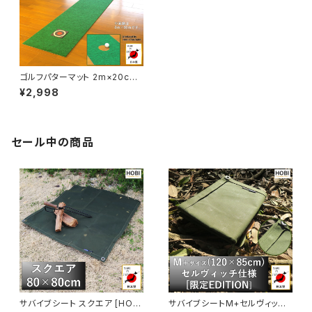
ゴルフパターマット 2m×20cm
超高速本格芝生【日本製】hobi
¥2,998
days ホールターゲット×2 裏面
滑り止め加工 練習用 パッティン
グ [10.8cmホール穴付き/無し]
[MADE IN JAPAN]
セール中の商品
サバイブシート スクエア [HOB
サバイブシートM+セルヴィッチ