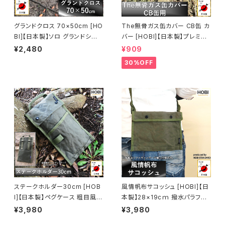
グランドクロス 70×50cm [HO
The無骨ガス缶カバー CB缶 カ
BI]【日本製】ソロ グランドシート
バー [HOBI]【日本製】プレミア
極軽上質帆布 撥水パラフィン加
ム帆布ナロー [無骨でタフ] キャ
¥2,480
¥909
工 [無骨でタフ] 軽量 マルチシ
ンプ ホビ オリーブドラブ [MAD
30%OFF
ート テーブルクロス キャンプ ミ
E IN JAPAN]
ニ 焚火 風避け アウトドア レジ
ャー 車載マット 工作 工具 園芸
軍幕 ブラックオリーブ [MADE I
N JAPAN]
ステークホルダー30cm [HOB
風情帆布サコッシュ [HOBI]【日
I]【日本製】ペグケース 粗目風情
本製】28×19cｍ 撥水パラフィ
仕上げ帆布 撥水パラフィン加工
ン加工 [無骨でタフ] ショルダー
¥3,980
¥3,980
[無骨でタフ] (ベルトホルダー・
ストラップ付き ポーチ アウトド