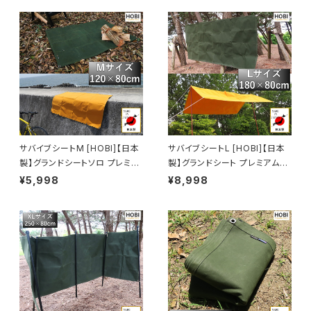
避け 焚き火 陣幕 前幕 コンパク
キャンプ レジャー ホビ【MADE
ト アウトドア キャンプ レジャー
IN JAPAN】
軍幕 ホビ オリーブドラブ【MAD
E IN JAPAN】
サバイブシートM [HOBI]【日本
サバイブシートL [HOBI]【日本
製】グランドシートソロ プレミア
製】グランドシート プレミアム帆
ム帆布 強力防水パラフィン加工
布 強力防水パラフィン加工 [無
¥5,998
¥8,998
[無骨でタフ] 8ヶ所頑丈ハトメ
骨でタフ] 10ヶ所頑丈ハトメ 厚
厚手 マルチシート マット 風避け
手 マルチシート マット 風避け
焚き火 陣幕 コンパクト アウトド
焚き火 陣幕 コンパクト アウトド
ア キャンプ レジャー ホビ オリ
ア キャンプ レジャー ホビ オリ
ーブドラブ/キャメルオレンジ【M
ーブドラブ/キャメルオレンジ【M
ADE IN JAPAN】
ADE IN JAPAN】