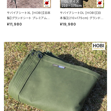
サバイブシートXL [HOBI]【日本
サバイブシートDL [HOBI]【日
製】グランドシート プレミアム帆
本製】(210×175cm) グランドシ
布 強力防水パラフィン加工 [無
ート プレミアム帆布(シャットル
¥11,980
¥19,980
骨でタフ] 10ヶ所頑丈ハトメ 厚
織機) 強力防水パラフィン加工
手 マルチシート マット 風避け
[無骨でタフ] 厚手 マルチシート
焚き火 陣幕 コンパクト アウトド
頑丈ハトメ×8 陣幕 キャンプ 焚
ア キャンプ レジャー ホビ HS1
火 ソロ 風避け マット 前幕 軍幕
8080 オリーブドラブ/キャメル
オリーブドラブ [MADE IN JAP
オレンジ【MADE IN JAPAN】
AN]