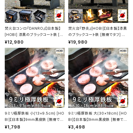
焚火台コンロ『DANRO』【日本製】
焚火台『野炎』[HOBI]【日本製】漆黒
[HOBI] 漆黒のブラックコート鉄 [無
のブラックコート鉄 [無骨でタフ] マ
骨でタフ] 3WAY グリル＆プレート＆
ルチゴトク 41×38×24.5cm 歪みに
¥12,980
¥19,980
ゴトク 歪みにくい重厚鉄 (21.5×15.
くい重厚鉄 キャンプファイヤー ファ
5×19cm) ソロキャンプ 薪 ロケット
イア グリル バーベキュー 焼き鳥 炭
ストーブ [MADE IN JAPAN]
火焼 コンロ 焚き火台 たき火台 taki
bi アウトドア レジャー ホビ【MADE
IN JAPAN】
9ミリ極厚鉄板 小(13×9.5cm) [HO
9ミリ極厚鉄板 大(30×18cm) [HO
BI]【日本製】9mm黒皮鉄 [無骨でタ
BI]【日本製】9mm黒皮鉄 [無骨でタ
フ] 業務用 グリルプレート キャンプ
フ] 業務用 厨房 店舗 焼肉 焼き鳥 グ
¥1,798
¥3,498
ファイア バーベキュー コンロ 焚火
リルプレート キャンプ ファイア バー