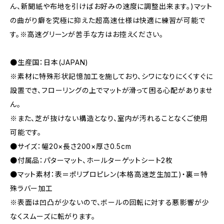
ん、新聞紙や布地を引けばお好みの速度に調整出来ます。)マット
の曲がり癖を究極に抑えた超高速仕様は快適に練習が可能で
す。※高速グリーンが苦手な方はお控えください。
●生産国：日本(JAPAN)
※素材に特殊形状記憶加工を施しており、シワになりにくくすぐに
設置でき、フローリングの上でマットが滑って困る心配がありませ
ん。
※また、芝が抜けない構造となり、室内が汚れることなくご使用
可能です。
●サイズ：幅20×長さ200×厚さ0.5cm
●付属品：パターマット、ホールターゲットシート2枚
●マット素材：表＝ポリプロピレン(本格高速芝生加工)・裏＝特
殊ラバー加工
※表面は凹凸が少ないので、ボールの回転に対する悪影響が少
なくスムーズに転がります。