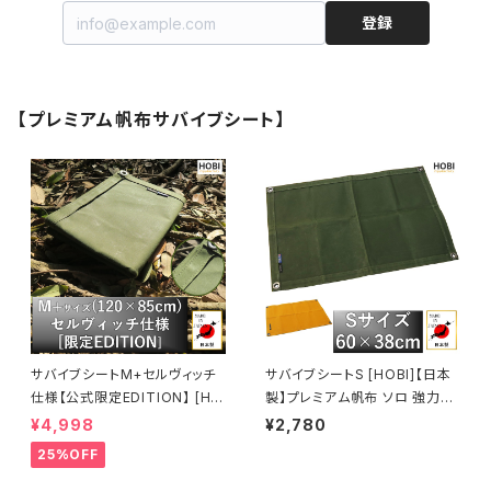
登録
【プレミアム帆布サバイブシート】
サバイブシートM+セルヴィッチ
サバイブシートS [HOBI]【日本
仕様【公式限定EDITION】 [HO
製】プレミアム帆布 ソロ 強力防
BI]【日本製】グランドシートソロ
水パラフィン加工 [無骨でタフ]
¥4,998
¥2,780
プレミアム帆布 強力防水パラフ
4ヶ所頑丈ハトメ 厚手 マルチシ
25%OFF
ィン加工 [無骨でタフ] 頑丈ハト
ート 座布団 マット 風避け 焚き
メ 厚手 マルチシート マット 風
火 陣幕 コンパクト アウトドア