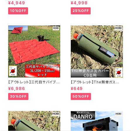
I]【日本製】グランドシートソロ
仕様【公式限定EDITION】 [HO
¥4,949
¥4,998
プレミアム帆布 強力防水パラフ
BI]【日本製】グランドシートソロ
ィン加工 [無骨でタフ] 車載 ラゲ
プレミアム帆布 強力防水パラフ
10%OFF
25%OFF
ッジマット 頑丈ハトメ 厚手 マル
ィン加工 [無骨でタフ] 頑丈ハト
チ 風避け 焚き火 陣幕 前幕 車
メ 厚手 マルチシート マット 風
載 アウトドア キャンプ レジャー
避け 焚き火 陣幕 前幕 コンパク
軍幕 ホビ オリーブドラブ【MAD
ト アウトドア キャンプ レジャー
E IN JAPAN】
軍幕 ホビ オリーブドラブ【MAD
E IN JAPAN】
【アウトレット】三代目サバイブシ
【アウトレット】The無骨ガス缶
ート3L レッド (interestカラー
カバー CB缶 カバー [HOBI]【日
¥6,986
¥649
シリーズ) [HOBI]【日本製】極軽
本製】プレミアム帆布ナロー [無
上質帆布 グランドシート 撥水パ
骨でタフ] キャンプ ホビ オリー
30%OFF
50%OFF
ラフィン加工 [無骨でタフ] 軽量
ブドラブ [MADE IN JAPAN]
マルチシート 頑丈ハトメ×4 キャ
ンプ アウトドア レジャー マット
海 ビーチ おしゃれ 赤 [MADE I
N JAPAN]