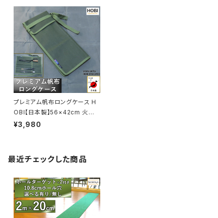
ループ付き) ギア収納 工具 小物
ア ガジェット収納 キャンプ おし
傘 アウトドア キャンプ レジャー
ゃれ ホビ【MADE IN JAPAN】
ホビ [MADE IN JAPAN]
プレミアム帆布ロングケース H
OBI【日本製】56×42cm 火ば
さみ トング ペグケース 強力防
¥3,980
水パラフィン加工 ［無骨でタフ]
バトニング ツールボックス キャ
ンプ アウトドア オリーブドラブ
最近チェックした商品
[アウトレット品] [MADE IN JA
PAN]