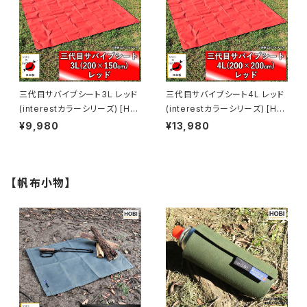
DE IN JAPAN]
PAN]
三代目サバイブシート3L レッド
三代目サバイブシート4L レッド
(interestカラーシリーズ) [HO
(interestカラーシリーズ) [HO
BI]【日本製】極軽上質帆布 グラ
BI]【日本製】極軽上質帆布 グラ
¥9,980
¥13,980
ンドシート 撥水パラフィン加工
ンドシート 撥水パラフィン加工
[無骨でタフ] 軽量マルチシート
[無骨でタフ] 軽量 マルチシート
頑丈ハトメ×4 キャンプ アウトド
頑丈ハトメ×4 キャンプ アウトド
ア レジャー マット 海 ビーチ お
ア レジャー マット 海 ビーチ お
【帆布小物】
しゃれ 赤 [MADE IN JAPAN]
しゃれ 赤 [MADE IN JAPAN]