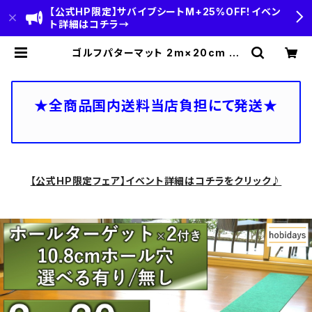
【公式HP限定】サバイブシートM+25%OFF！イベン
ト詳細はコチラ→
ゴルフパターマット 2m×20cm 超
高速本格芝生【日本製】hobidays ホ
ールターゲット×2 裏面滑り止め加工
練習用 パッティング [10.8cmホール
穴付き/無し] [MADE IN JAPAN] |
★全商品国内送料当店負担にて発送★
HOBI(ホビ)公式-HOBI STANDAR
D‐【CAMP＆OUTDOOR】
【公式HP限定フェア】イベント詳細はコチラをクリック♪