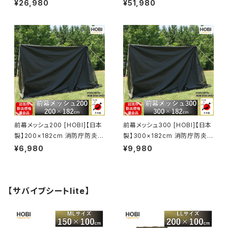
ン100% [無骨でタフ] 強撥水パ
ン100% [無骨でタフ] 強撥水パ
¥26,980
¥51,980
ラフィン加工 頑丈ハトメ16カ所
ラフィン加工 頑丈ハトメ16カ所
収納ロープ付き グランドシート
収納ロープ付き グランドシート
300×300 ホビ ブラックオリー
400×400 ホビ ブラックオリー
ブ/オフホワイト【MADE IN JAP
ブ【MADE IN JAPAN】
AN】
前幕メッシュ200 [HOBI]【日本
前幕メッシュ300 [HOBI]【日本
製】200×182cm 消防庁防炎規
製】300×182cm 消防庁防炎規
格適合品 [無骨でタフ] 頑丈ハト
格適合品 [無骨でタフ] 頑丈ハト
¥6,980
¥9,980
メ8カ所 スクリーン 砂よけ 日よ
メ8カ所 スクリーン 砂よけ 日よ
け タープ 車載 キャンプ アウト
け タープ 車載 キャンプ アウト
ドア レジャー 園芸 エクステリ
ドア レジャー 園芸 エクステリ
ア ホビ ブラック [MADE IN JA
ア ホビ ブラック [MADE IN JA
【サバイブシートlite】
PAN]
PAN]