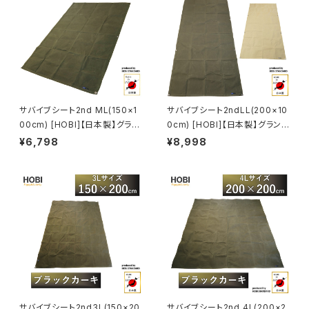
サバイブシート2nd ML(150×1
サバイブシート2ndLL(200×10
00cm) [HOBI]【日本製】グラン
0cm) [HOBI]【日本製】グランド
ドシート 上質高級帆布(粗目風
シート 上質高級帆布(粗目風情
¥6,798
¥8,998
情仕上げ) 撥水パラフィン加工
仕上げ) 撥水パラフィン加工 [無
[無骨でタフ] 厚手 マルチ 車載
骨でタフ] 厚手 マルチ 車載 ラゲ
ラゲッジマット 頑丈ハトメ 陣幕
ッジマット 頑丈ハトメ 陣幕 キャ
キャンプ 焚火 風避け アウトドア
ンプ 焚火 風避け アウトドア レ
レジャー 軍幕 ブラックカーキ
ジャー マット 軍幕 ブラックカー
[MADE IN JAPAN]
キ/サンド [MADE IN JAPAN]
サバイブシート2nd3L(150×20
サバイブシート2nd 4L(200×2