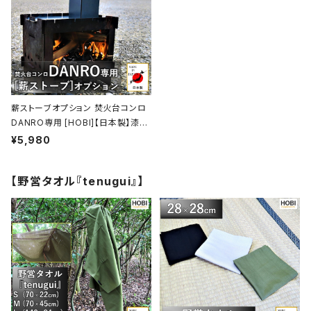
薪ストーブオプション 焚火台コンロ
DANRO専用 [HOBI]【日本製】漆黒
のブラックコート鉄 [無骨でタフ] 煙
¥5,980
突サイズ(13.5×6×6cm) DANRO
本体別売【MADE IN JAPAN】
【野営タオル『tenugui』】