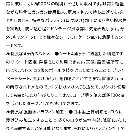
常に破けにくい綿100%の環境にやさしい素材です。非常に軽量
ながら無骨にガシガシ使用出来、薪束を包んで持ち上げてもびく
ともしません。特殊なパラフィン(ロウ浸け)加工により高い撥水性
を実現し、使い込む程にビンテージ風な雰囲気を表現します。野
外、キャンプ、ソロでの様々なシーン、ロケーションに活躍するシ
ートです。
⛺特長②4ヶ所のハトメ ●シート4角ヶ所に設置した構造です
ので、シート固定、陣幕として利用できます。天候、設置場所等に
応じて、ハトメに市販のポールや枝を通して立てることで、プライ
ベートシート、風よけ、砂よけを作ることができます。直径2.2cm
の肉厚なハトメなので、ペグをガンガン打ち込めて、ガシガシ使用
しても曲がったり伸びたりしません。ロープ等を使えば幅100cm
を活かしたタープとしても使用できます。
⛺特長③強撥水パラフィン加工 ●日本製上質帆布を、ロウに
浸け込み加工をすることで、多くのロウが生地内部、隙間にぎっし
りと浸透することが可能となります。それによりパラフィン加工で