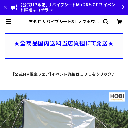
【公式HP限定】サバイブシートM+25%OFF！イベン
ト詳細はコチラ→
三代目サバイブシート3L オフホワイ
ト (interestカラーシリーズ) [HOB
I]【日本製】極軽上質 帆布シート グラ
ンドシート 撥水パラフィン加工 [無骨
でタフ] 軽量 マルチシート 頑丈ハトメ
★全商品国内送料当店負担にて発送★
×4 キャンプ アウトドア レジャー マッ
ト 海 ビーチ おしゃれ 白 [MADE IN
JAPAN] | HOBI(ホビ)公式-HOBI
STANDARD‐【CAMP＆OUTDOO
R】
【公式HP限定フェア】イベント詳細はコチラをクリック♪