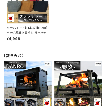
PAN】
クラッチトート【日本製】[HOBI]
バッグ 極軽上質帆布 撥水パラフ
ィン加工 [無骨でタフ] チョイ持
¥4,998
ち(財布 鍵 スマホ) 丸洗い可能
綿コットン100% 鞄 かばん ba
g 包 ミニ コンパクト 男女兼用
【焚き火台】
セカンド 車載 [MADE IN JAPA
N]