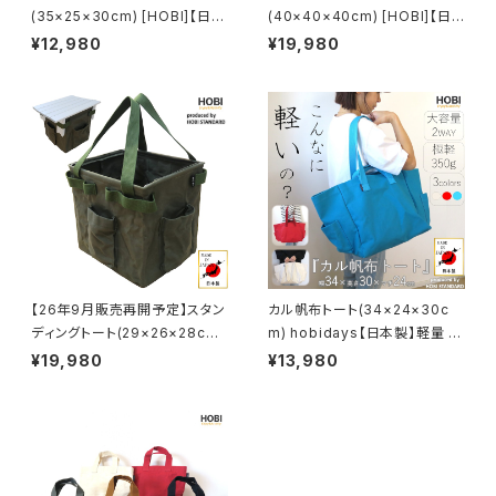
(35×25×30cm) [HOBI]【日本
(40×40×40cm) [HOBI]【日
製】プレミアム帆布(シャットル織
本製】プレミアム帆布(シャットル
¥12,980
¥19,980
機) 強力防水パラフィン加工 [無
織機) 強力防水パラフィン加工
骨でタフ] (外側ポケット×2付き)
[無骨でタフ] 厚手 特大容量 旅
厚手大容量トートバッグ メンズ
行 出張 機内持込 トートバッグ
レディース サスティナブル エコ
メンズ レディース サスティナブ
薪 ログキャリー ツールボックス
ル エコ ログキャリー ツールボッ
コンテナ 収納 ソロ キャンプ ア
クス コンテナ 収納 ソロ キャン
ウトドア レジャー コンパクト 軽
プ アウトドア レジャー コンパク
量 鞄 包 bag かばん カジュア
ト 軽量 鞄 包 bag かばん カジ
ル キャンバス A4 オシャレ おし
ュアル キャンバス A3 オシャレ
ゃれ [MADE IN JAPAN]
おしゃれ [MADE IN JAPAN]
【26年9月販売再開予定】スタン
カル帆布トート(34×24×30c
ディングトート(29×26×28cm)
m) hobidays【日本製】軽量 大
【日本製】[HOBI] 上質帆布(粗
容量 トートバッグ キャンプ女子
¥19,980
¥13,980
目風情仕上げ) 撥水パラフィン
旅行 アウトドア 誕生日 プレゼ
加工[無骨でタフ] 2WAY アルミ
ント 祝い レディース メンズ ギフ
ロールテーブルM3713装着可
ト マザーズバッグ ファザーズバ
能 ミリタリー アンモボックス ツ
ッグ コンパクト 鞄 包 bag かば
ール コンテナ ギア収納 軽量 鞄
ん カジュアル キャンバス A4 B
かばん キャンプ 【MADE IN JA
4 PC [MADE IN JAPAN]