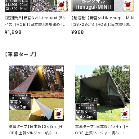
【超速乾!!】野営タオルtenugui (5サ
【超速乾!!】野営タオルtenugui-MIN
イズ) [HOBI]【日本製】遠州染め [職
I(28×28cm) [HOBI]【日本製】遠州
人による注染] シャンタン生地/綿10
染め [職人による注染] シャンタン生
¥1,998
¥998
0% 吸水速乾 手拭い 軽量 薄手 バ
地/綿100% 吸水速乾 手拭い 軽量
スタオル フェイスタオル スポーツタ
薄手 ハンカチ スポーツタオル キャ
オル ジム 風呂敷 テーブルクロス キ
ンプ レジャー ホビ【MADE IN JAP
【軍幕タープ】
ャンプ レジャー ホビ 【MADE IN JA
AN】
PAN】
軍幕タープ【日本製】3×3ｍ [H
軍幕タープ【日本製】4×4ｍ [H
OBI] 上質ソルジャー帆布 コット
OBI] 上質ソルジャー帆布 コット