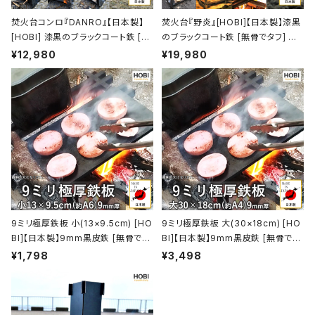
焚火台コンロ『DANRO』【日本製】
焚火台『野炎』[HOBI]【日本製】漆黒
[HOBI] 漆黒のブラックコート鉄 [無
のブラックコート鉄 [無骨でタフ] マ
骨でタフ] 3WAY グリル＆プレート＆
ルチゴトク 41×38×24.5cm 歪みに
¥12,980
¥19,980
ゴトク 歪みにくい重厚鉄 (21.5×15.
くい重厚鉄 キャンプファイヤー ファ
5×19cm) ソロキャンプ 薪 ロケット
イア グリル バーベキュー 焼き鳥 炭
ストーブ [MADE IN JAPAN]
火焼 コンロ 焚き火台 たき火台 taki
bi アウトドア レジャー ホビ【MADE
IN JAPAN】
9ミリ極厚鉄板 小(13×9.5cm) [HO
9ミリ極厚鉄板 大(30×18cm) [HO
BI]【日本製】9mm黒皮鉄 [無骨でタ
BI]【日本製】9mm黒皮鉄 [無骨でタ
フ] 業務用 グリルプレート キャンプ
フ] 業務用 厨房 店舗 焼肉 焼き鳥 グ
¥1,798
¥3,498
ファイア バーベキュー コンロ 焚火
リルプレート キャンプ ファイア バー
たき火 takibi アウトドア レジャー
ベキュー コンロ 焚火 たき火 アウト
ホビ【MADE IN JAPAN】
ドア レジャー ホビ【MADE IN JAP
AN】