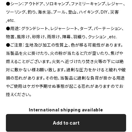
●シーン：アウトドア、ソロキャンプ、ファミリーキャンプ、レジャー、
ツーリング、釣り、海水浴、プール、登山、ハイキング、DIY、災害
,etc.
●用途：グランドシート、レジャーシート、タープ、パーテーション、
物置、風除け、砂除け、雨除け、陣幕、羽織り、クッション ,etc.
●ご注意：生地及び加工の性質上、色が移る可能性があります。
当製品を火に掛けたり、火の粉が当たると穴が空いたり、焦げや
燃えることがございます。火気へ近づけたり焚き火等の下には絶
対に敷かない様お願い致します。過剰な圧力をかけると破れや破
損の恐れがあります。その他、当製品に過剰な負荷が掛かる用途
やご使用はケガや予期せぬ事態が起こる恐れがありますのでお
控えください。
International shipping available
Add to cart