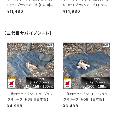
0cm) ブラックカーキ [HOBI]
00cm) ブラックカーキ(旧サバ
【日本製】グランドシート 上質高
イブシートlite) [HOBI]【日本
¥11,480
¥14,980
級帆布(粗目風情仕上げ) 撥水
製】グランドシート 上質高級帆
パラフィン加工 [無骨でタフ] 厚
布(粗目風情仕上げ) 撥水パラフ
手 マルチ 車載 頑丈ハトメ 陣幕
ィン加工 [無骨でタフ] 厚手 マル
キャンプ 焚火 風避け アウトドア
チシート 頑丈ハトメ 陣幕 キャン
【三代目サバイブシート】
レジャー ラゲッジマット 軍幕
プ 焚火 風避け アウトドア レジ
[MADE IN JAPAN]
ャー マット 軍幕 [MADE IN JA
PAN]
三代目サバイブシートMLブラッ
三代目サバイブシートLLブラッ
クオリーブ [HOBI]【日本製】グ
クオリーブ [HOBI]【日本製】グ
ランドシート 極軽上質帆布 撥水
ランドシート 極軽上質帆布 撥水
¥4,998
¥6,498
パラフィン加工 [無骨でタフ] 軽
パラフィン加工 [無骨でタフ] 軽
量マルチシート 頑丈ハトメ×4
量マルチシート 頑丈ハトメ×4