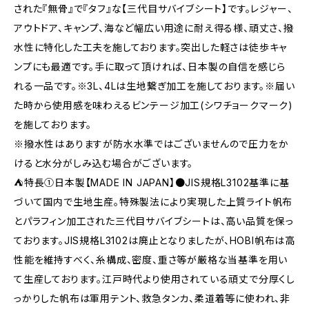
された『無骨』で『タフ』な【三代目サバイブシート】です。レジャー、
アウトドア、キャンプ、海など幅広い用途に耐え得る様、頑丈さ、撥
水性に特化した工夫を施しております。突出した軽さは徒歩キャ
ンプにも最適です。手に取って頂ければ、日本製の自信を感じら
れる一品です。※3L、4Lは生地繋ぎ加工を施しております。※届い
た時から使用感を味わえるビンテージ加工(シワチョークマーク)
を施しております。
※撥水性はありますが防水水準ではございませんので圧力をか
けると水分がしみ込む場合がございます。
⛺特長①日本製【MADE IN JAPAN】●JIS規格L3102基準に基
づいて国内で生地生産。特殊製法により実現した上質ライト帆布
とパラフィン加工された三代目サバイブシートは、高い品質を保っ
ております。JIS規格L3102は廃止となりましたが、HOBI帆布は高
性能を維持すべく、糸構成、密度、重さ等が厳格な当基準を用い
て生産しております。江戸時代より使用されている頑丈で分厚くし
っかりした帆布は軍用テント、救急タンカ、柔道着等に使われ、非