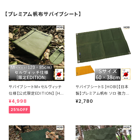
【プレミアム帆布サバイブシート】
サバイブシートM+セルヴィッチ
サバイブシートS [HOBI]【日本
仕様【公式限定EDITION】 [HO
製】プレミアム帆布 ソロ 強力防
BI]【日本製】グランドシートソロ
水パラフィン加工 [無骨でタフ]
¥4,998
¥2,780
プレミアム帆布 強力防水パラフ
4ヶ所頑丈ハトメ 厚手 マルチシ
25%OFF
ィン加工 [無骨でタフ] 頑丈ハト
ート 座布団 マット 風避け 焚き
メ 厚手 マルチシート マット 風
火 陣幕 コンパクト アウトドア
避け 焚き火 陣幕 前幕 コンパク
キャンプ レジャー ホビ【MADE
ト アウトドア キャンプ レジャー
IN JAPAN】
軍幕 ホビ オリーブドラブ【MAD