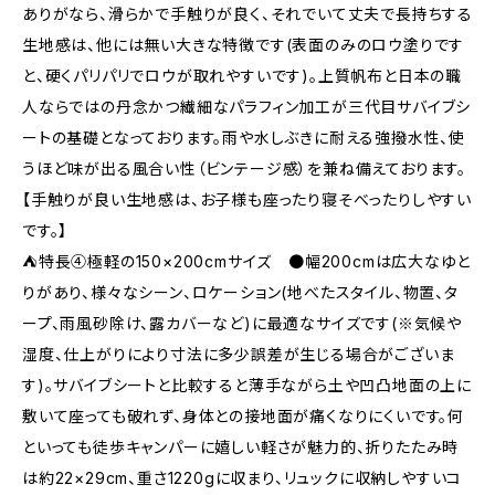
ありがなら、滑らかで手触りが良く、それでいて丈夫で長持ちする
生地感は、他には無い大きな特徴です(表面のみのロウ塗りです
と、硬くパリパリでロウが取れやすいです)。上質帆布と日本の職
人ならではの丹念かつ繊細なパラフィン加工が三代目サバイブシ
ートの基礎となっております。雨や水しぶきに耐える強撥水性、使
うほど味が出る風合い性（ビンテージ感）を兼ね備えております。
【手触りが良い生地感は、お子様も座ったり寝そべったりしやすい
です。】
⛺特長④極軽の150×200cmサイズ ●幅200cmは広大なゆと
りがあり、様々なシーン、ロケーション(地べたスタイル、物置、タ
ープ、雨風砂除け、露カバーなど)に最適なサイズです(※気候や
湿度、仕上がりにより寸法に多少誤差が生じる場合がございま
す)。サバイブシートと比較すると薄手ながら土や凹凸地面の上に
敷いて座っても破れず、身体との接地面が痛くなりにくいです。何
といっても徒歩キャンパーに嬉しい軽さが魅力的、折りたたみ時
は約22×29cm、重さ1220gに収まり、リュックに収納しやすいコ