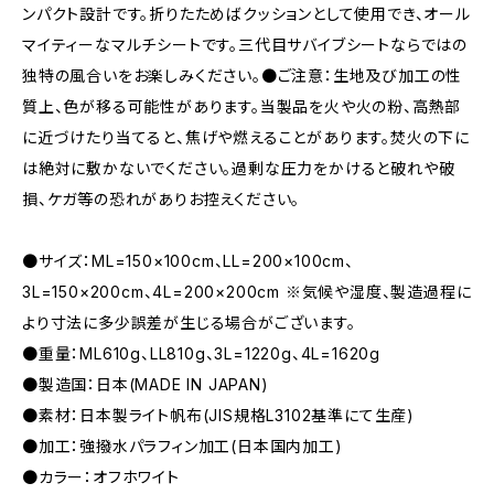
ンパクト設計です。折りたためばクッションとして使用でき、オール
マイティーなマルチシートです。三代目サバイブシートならではの
独特の風合いをお楽しみください。●ご注意：生地及び加工の性
質上、色が移る可能性があります。当製品を火や火の粉、高熱部
に近づけたり当てると、焦げや燃えることがあります。焚火の下に
は絶対に敷かないでください。過剰な圧力をかけると破れや破
損、ケガ等の恐れがありお控えください。
●サイズ：ML=150×100cm、LL=200×100cm、
3L=150×200cm、4L=200×200cm ※気候や湿度、製造過程に
より寸法に多少誤差が生じる場合がございます。
●重量：ML610g、LL810g、3L=1220g、4L=1620g
●製造国：日本(MADE IN JAPAN)
●素材：日本製ライト帆布(JIS規格L3102基準にて生産)
●加工：強撥水パラフィン加工(日本国内加工)
●カラー：オフホワイト