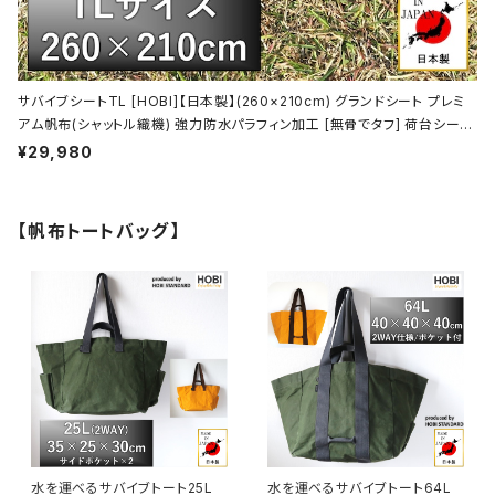
サバイブシートTL [HOBI]【日本製】(260×210cm) グランドシート プレミ
アム帆布(シャットル織機) 強力防水パラフィン加工 [無骨でタフ] 荷台シート
２号 トラックシート 軽トラ 厚手 マルチシート 頑丈真鍮ハトメ×16 陣幕 キャ
¥29,980
ンプ 焚火 ソロ 軍幕 オリーブドラブ [MADE IN JAPAN]
【帆布トートバッグ】
水を運べるサバイブトート25L
水を運べるサバイブトート64L