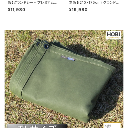
製】グランドシート プレミアム帆
本製】(210×175cm) グランドシ
布 強力防水パラフィン加工 [無
ート プレミアム帆布(シャットル
¥11,980
¥19,980
骨でタフ] 10ヶ所頑丈ハトメ 厚
織機) 強力防水パラフィン加工
手 マルチシート マット 風避け
[無骨でタフ] 厚手 マルチシート
焚き火 陣幕 コンパクト アウトド
頑丈ハトメ×8 陣幕 キャンプ 焚
ア キャンプ レジャー ホビ HS1
火 ソロ 風避け マット 前幕 軍幕
8080 オリーブドラブ/キャメル
オリーブドラブ [MADE IN JAP
オレンジ【MADE IN JAPAN】
AN]