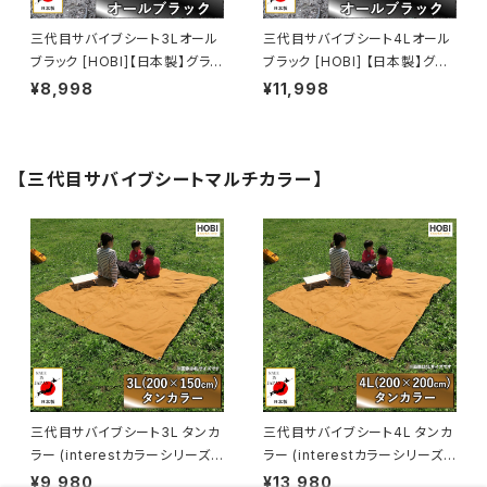
三代目サバイブシート3Lオール
三代目サバイブシート4Lオール
ブラック [HOBI]【日本製】グラン
ブラック [HOBI] 【日本製】グラ
ドシート 極軽上質帆布 撥水パラ
ンドシート 極軽上質帆布 撥水
¥8,998
¥11,998
フィン加工 [無骨でタフ] 軽量マ
パラフィン加工 [無骨でタフ] 軽
ルチシート 頑丈ハトメ×4 陣幕
量マルチシート 頑丈ハトメ×4
キャンプ 焚火 風避け アウトドア
陣幕 キャンプ 焚火 風避け アウ
レジャー マット 軍幕 黒 [MADE
トドアレジャー マット 軍幕 黒
【三代目サバイブシートマルチカラー】
IN JAPAN]
[MADE IN JAPAN]
三代目サバイブシート3L タンカ
三代目サバイブシート4L タンカ
ラー (interestカラーシリーズ)
ラー (interestカラーシリーズ)
[HOBI]【日本製】極軽上質帆布
[HOBI]【日本製】極軽上質帆布
¥9,980
¥13,980