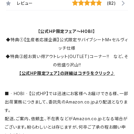
レビュー
(82)
【公式HP限定フェア～HOBI】
◆特典①【生産者応援企画】公式限定サバイブシートM+セルヴィ
ッチ仕様
◆特典②超お買い得アウトレット(OUTLET)コーナー!! など、そ
の他盛り沢山!!
【公式HP限定フェア】の詳細はコチラをクリック♪
■‐HOBI‐【公式HP】では迅速にお客様へお届けできる様、一部
出荷業務につきまして、委託先のAmazon.co.jpより配送となりま
す。
配送、ご案内、依頼主、不在表などがAmazon.co.jpとなる場合が
ございます。紛らわしいとは存じますが、何卒ご了承の程お願い申