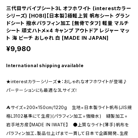
三代目サバイブシート3L オフホワイト (interestカラー
シリーズ) [HOBI]【日本製】極軽上質 帆布シート グラン
ドシート 撥水パラフィン加工 [無骨でタフ] 軽量 マルチ
シート 頑丈ハトメ×4 キャンプ アウトドア レジャー マッ
ト 海 ビーチ おしゃれ 白 [MADE IN JAPAN]
¥9,980
International shipping available
★interestカラーシリーズ★：おしゃれなオフホワイトが登場♪
パーテーションにも最適な3Lサイズ！
⛺サイズ=200×150cm/1220g 生地=日本製ライト帆布(JIS規
格L3102基準にて生産)(パラフィン加工=強撥水) 縫製加工=
岩手地方産【MADE IN IWATE】 ●上質なライト(薄手)帆布を
パラフィン加工、製品仕上げまで一貫して日本で企画開発、生産