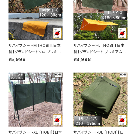
E IN JAPAN】
サバイブシートM [HOBI]【日本
サバイブシートL [HOBI]【日本
製】グランドシートソロ プレミア
製】グランドシート プレミアム帆
ム帆布 強力防水パラフィン加工
布 強力防水パラフィン加工 [無
¥5,998
¥8,998
[無骨でタフ] 8ヶ所頑丈ハトメ
骨でタフ] 10ヶ所頑丈ハトメ 厚
厚手 マルチシート マット 風避け
手 マルチシート マット 風避け
焚き火 陣幕 コンパクト アウトド
焚き火 陣幕 コンパクト アウトド
ア キャンプ レジャー ホビ オリ
ア キャンプ レジャー ホビ オリ
ーブドラブ/キャメルオレンジ【M
ーブドラブ/キャメルオレンジ【M
ADE IN JAPAN】
ADE IN JAPAN】
サバイブシートXL [HOBI]【日本
サバイブシートDL [HOBI]【日